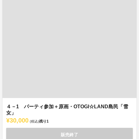
４－1 パーティ参加＋原画・OTOGI☆LAND島民「雪
女」
¥30,000
残り
1
(税込)
販売終了