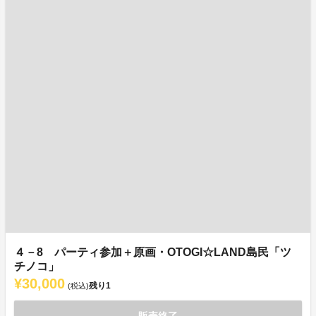
４－8 パーティ参加＋原画・OTOGI☆LAND島民「ツ
チノコ」
¥30,000
残り
1
(税込)