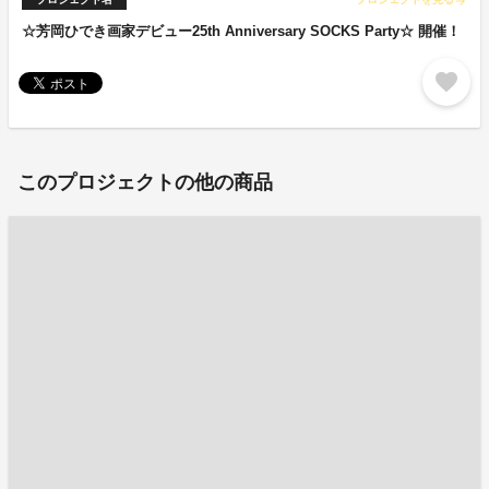
arrow_forward
☆芳岡ひでき画家デビュー25th Anniversary SOCKS Party☆ 開催！
favorite
このプロジェクトの他の商品