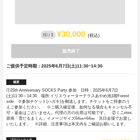
¥30,000
1
残り
(税込)
販売終了
ご提供予定時期：2025年6月7日(土)11:30~14:30
概要
①25th Anniversary SOCKS Party 参加 日時：2025年6月7日
(土)11:30～14:30 場所:イリスウォーターテラスあやめ池1階Forest
side ※参加チケット(ハガキ)を郵送します。チケットをご持参のう
えご参加ください。 ※ご購入確定後、如何なる場合もキャンセル不
可・返金はございません。代理の方の出席は可能です。 ②ミニmini
原画「雪だるまくん」イメージサイズ64㎜×64㎜ 当日会場でお渡し
いたします。 ※詳細、注意事項は本文内をご確認お願いします。
プロジェクト名
プロジェクトを見る