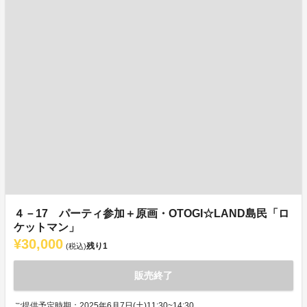
４－17 パーティ参加＋原画・OTOGI☆LAND島民「ロ
ケットマン」
¥30,000
残り
1
(税込)
販売終了
ご提供予定時期：2025年6月7日(土)11:30~14:30