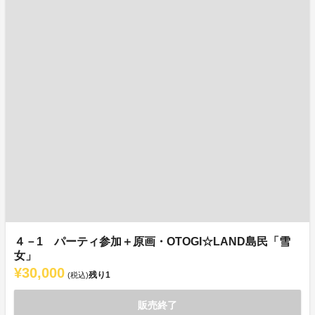
４－1 パーティ参加＋原画・OTOGI☆LAND島民「雪
女」
¥30,000
残り
1
(税込)
販売終了