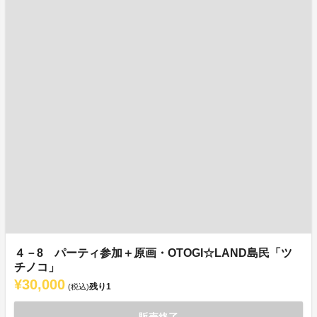
４－8 パーティ参加＋原画・OTOGI☆LAND島民「ツ
チノコ」
¥30,000
残り
1
(税込)