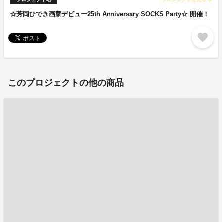
arrow_forward
☆芳岡ひでき画家デビュー25th Anniversary SOCKS Party☆ 開催！
favorite
このプロジェクトの他の商品