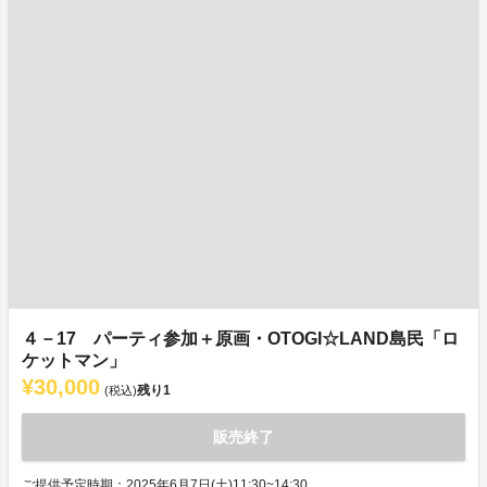
４－17 パーティ参加＋原画・OTOGI☆LAND島民「ロ
ケットマン」
¥30,000
残り
1
(税込)
販売終了
ご提供予定時期：2025年6月7日(土)11:30~14:30