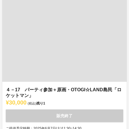
４－17 パーティ参加＋原画・OTOGI☆LAND島民「ロ
ケットマン」
¥30,000
残り
1
(税込)
販売終了
ご提供予定時期：2025年6月7日(土)11:30~14:30