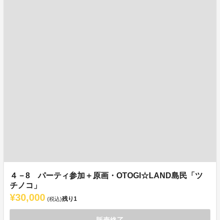
４－8 パーティ参加＋原画・OTOGI☆LAND島民「ツ
チノコ」
¥30,000
残り
1
(税込)