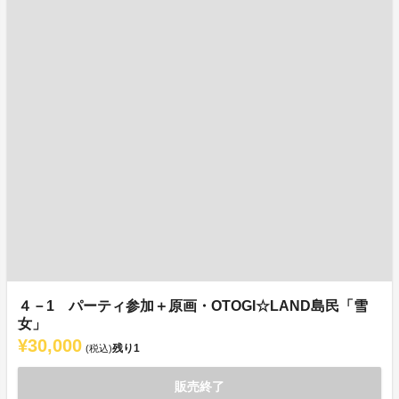
４－1 パーティ参加＋原画・OTOGI☆LAND島民「雪
女」
¥30,000
残り
1
(税込)
販売終了