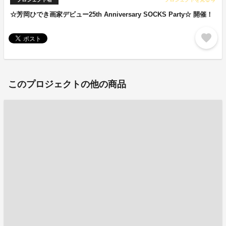
arrow_forward
☆芳岡ひでき画家デビュー25th Anniversary SOCKS Party☆ 開催！
favorite
このプロジェクトの他の商品