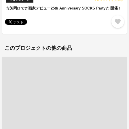
arrow_forward
☆芳岡ひでき画家デビュー25th Anniversary SOCKS Party☆ 開催！
favorite
このプロジェクトの他の商品