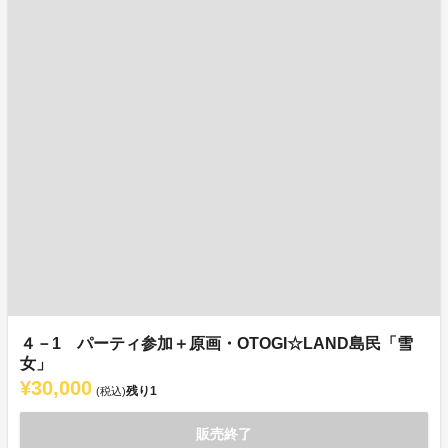
４－1 パーティ参加＋原画・OTOGI☆LAND島民「雪
女」
¥30,000
残り
1
(税込)
販売終了