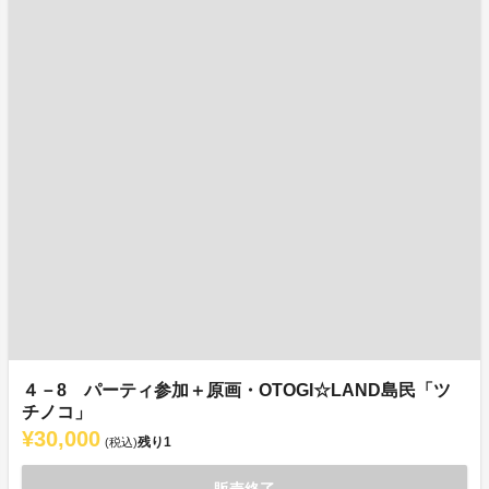
４－8 パーティ参加＋原画・OTOGI☆LAND島民「ツ
チノコ」
¥30,000
残り
1
(税込)