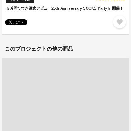
arrow_forward
☆芳岡ひでき画家デビュー25th Anniversary SOCKS Party☆ 開催！
favorite
このプロジェクトの他の商品