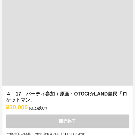
４－17 パーティ参加＋原画・OTOGI☆LAND島民「ロ
ケットマン」
¥30,000
残り
1
(税込)
販売終了
ご提供予定時期：2025年6月7日(土)11:30~14:30