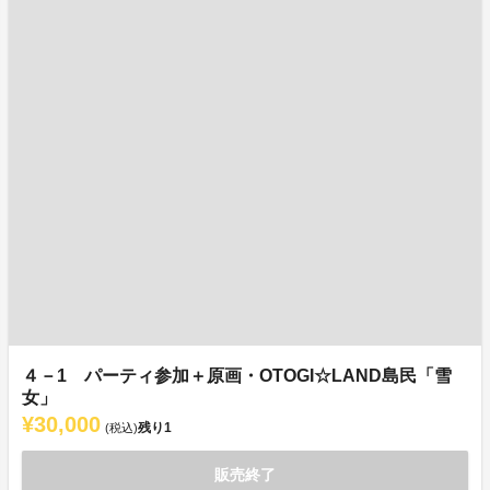
４－1 パーティ参加＋原画・OTOGI☆LAND島民「雪
女」
¥30,000
残り
1
(税込)
販売終了