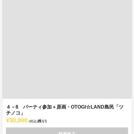
４－8 パーティ参加＋原画・OTOGI☆LAND島民「ツ
チノコ」
¥30,000
残り
1
(税込)