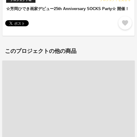
arrow_forward
☆芳岡ひでき画家デビュー25th Anniversary SOCKS Party☆ 開催！
favorite
このプロジェクトの他の商品