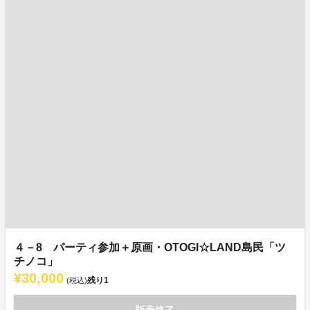
４－8 パーティ参加＋原画・OTOGI☆LAND島民「ツ
チノコ」
¥30,000
残り
1
(税込)