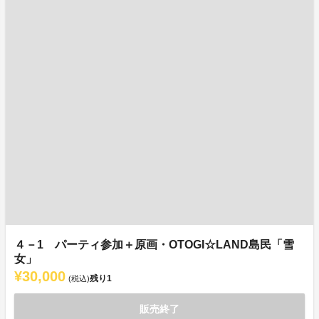
４－1 パーティ参加＋原画・OTOGI☆LAND島民「雪
女」
¥30,000
残り
1
(税込)
販売終了