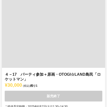
４－17 パーティ参加＋原画・OTOGI☆LAND島民「ロ
ケットマン」
¥30,000
残り
1
(税込)
販売終了
ご提供予定時期：2025年6月7日(土)11:30~14:30