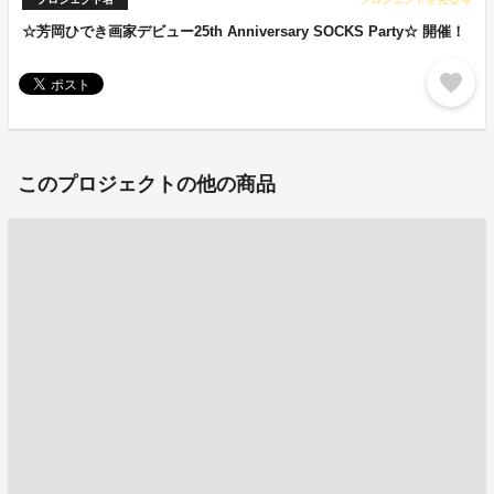
arrow_forward
☆芳岡ひでき画家デビュー25th Anniversary SOCKS Party☆ 開催！
favorite
このプロジェクトの他の商品