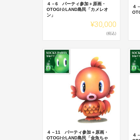
４－6 パーティ参加＋原画・
４
OTOGI☆LAND島民「カメレオ
OT
ン」
¥30,000
(税込)
４－11 パーティ参加＋原画・
４
OTOGI☆LAND島民「金魚ちゃ