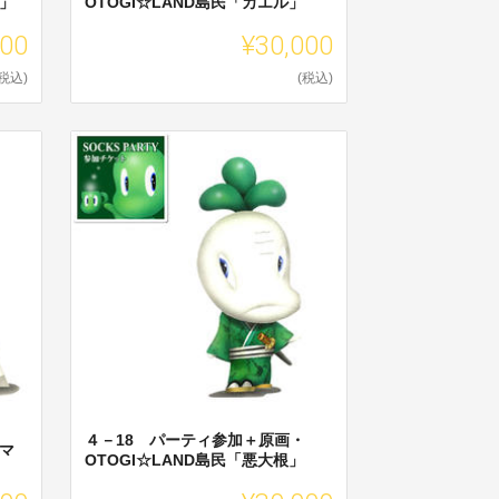
ち」
OTOGI☆LAND島民「カエル」
000
¥30,000
(税込)
(税込)
４－18 パーティ参加＋原画・
トマ
OTOGI☆LAND島民「悪大根」