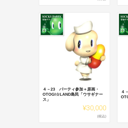
４－23 パーティ参加＋原画・
４
OTOGI☆LAND島民「ウサギナー
OT
ス」
¥30,000
(税込)