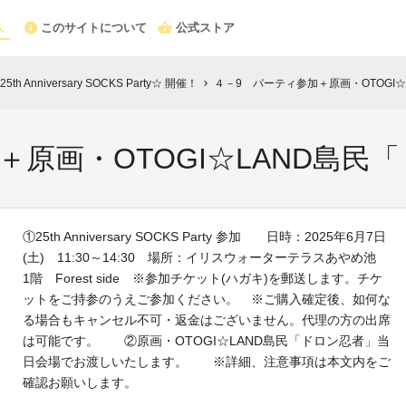
このサイトについて
公式ストア
Anniversary SOCKS Party☆ 開催！
４－9 パーティ参加＋原画・OTOGI
chevron_right
＋原画・OTOGI☆LAND島民
①25th Anniversary SOCKS Party 参加 日時：2025年6月7日
(土) 11:30～14:30 場所：イリスウォーターテラスあやめ池
1階 Forest side ※参加チケット(ハガキ)を郵送します。チケ
ットをご持参のうえご参加ください。 ※ご購入確定後、如何な
る場合もキャンセル不可・返金はございません。代理の方の出席
は可能です。 ②原画・OTOGI☆LAND島民「ドロン忍者」当
日会場でお渡しいたします。 ※詳細、注意事項は本文内をご
確認お願いします。