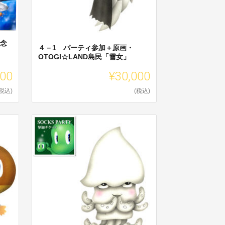
記念
４－1 パーティ参加＋原画・
OTOGI☆LAND島民「雪女」
500
¥30,000
(税込)
(税込)