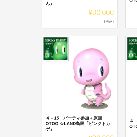
OT
ん」
¥30,000
(税込)
４－15 パーティ参加＋原画・
４
OTOGI☆LAND島民「ピンクトカ
OT
ゲ」