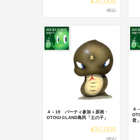
¥30,000
(税込)
４
４－19 パーティ参加＋原画・
OT
OTOGI☆LAND島民「土の子」
君
¥30,000
(税込)