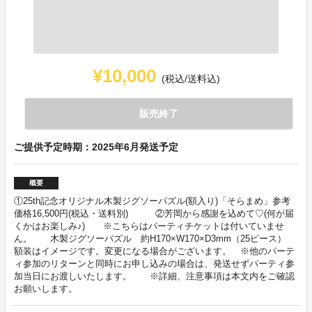
¥10,000
(税込/送料込)
販売終了
ご提供予定時期：2025年6月発送予定
概要
①25th記念オリジナル木製ジグソーパズル(額入り)「そらまめ」参考
価格16,500円(税込・送料別) ②芳岡から感謝を込めて♡(何が届
くかはお楽しみ♪) ※こちらはパーティチケットは付いていませ
ん。 木製ジグソーパズル 約H170×W170×D3mm（25ピース）
額装はイメージです。変更になる場合がございます。 ※他のパーテ
ィ参加のリターンと同時にお申し込みの場合は、発送せずパーティ参
加当日にお渡しいたします。 ※詳細、注意事項は本文内をご確認
お願いします。