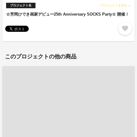
プロジェクト名
プロジェクトを見る
arrow_forward
☆芳岡ひでき画家デビュー25th Anniversary SOCKS Party☆ 開催！
favorite
このプロジェクトの他の商品