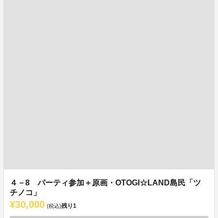
４－8 パーティ参加＋原画・OTOGI☆LAND島民「ツ
チノコ」
¥30,000
残り
1
(税込)