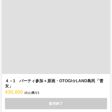
４－1 パーティ参加＋原画・OTOGI☆LAND島民「雪
女」
¥30,000
残り
1
(税込)
販売終了