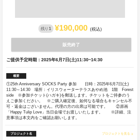
¥190,000
1
残り
(税込)
販売終了
ご提供予定時期：2025年6月7日(土)11:30~14:30
概要
①25th Anniversary SOCKS Party 参加 日時：2025年6月7日(土)
11:30～14:30 場所：イリスウォーターテラスあやめ池 1階 Forest
side ※参加チケット(ハガキ)を郵送します。チケットをご持参のう
えご参加ください。 ※ご購入確定後、如何なる場合もキャンセル不
可・返金はございません。代理の方の出席は可能です。 ②原画
「Happy Tulip Love」当日会場でお渡しいたします。 ※詳細、注
意事項は本文内をご確認お願いします。
プロジェクト名
プロジェクトを見る
arrow_forward