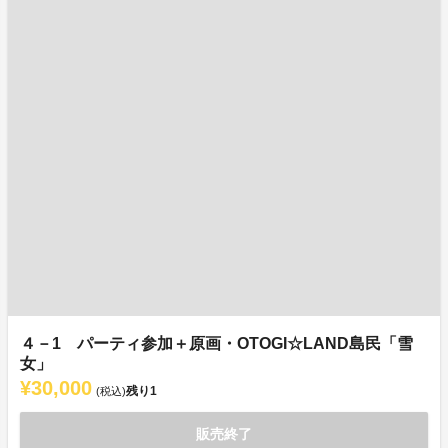
４－1 パーティ参加＋原画・OTOGI☆LAND島民「雪
女」
¥30,000
残り
1
(税込)
販売終了