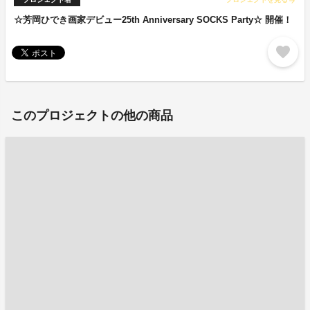
arrow_forward
☆芳岡ひでき画家デビュー25th Anniversary SOCKS Party☆ 開催！
favorite
このプロジェクトの他の商品