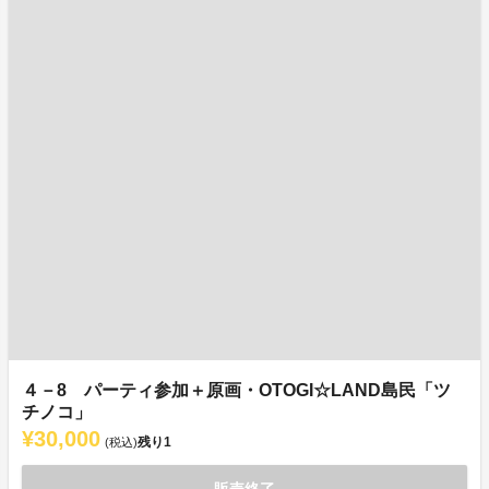
４－8 パーティ参加＋原画・OTOGI☆LAND島民「ツ
チノコ」
¥30,000
残り
1
(税込)