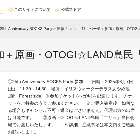
このサイトについて
公式ストア
Anniversary SOCKS Party☆ 開催！
４－47 パーティ参加＋原画・OTOGI
chevron_right
＋原画・OTOGI☆LAND島
①25th Anniversary SOCKS Party 参加 日時：2025年6月7日
(土) 11:30～14:30 場所：イリスウォーターテラスあやめ池
1階 Forest side ※参加チケット(ハガキ)を郵送します。チケ
ットをご持参のうえご参加ください。 ※ご購入確定後、如何な
る場合もキャンセル不可・返金はございません。代理の方の出席
は可能です。 ②原画・OTOGI☆LAND島民「ゴリラ」当日会
場でお渡しいたします。 ※詳細、注意事項は本文内をご確認
お願いします。