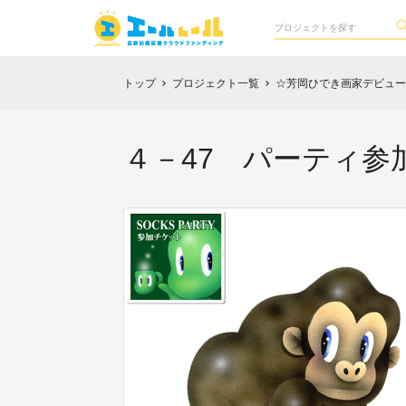
トップ
プロジェクト一覧
☆芳岡ひでき画家デビュー25th 
chevron_right
chevron_right
４－47 パーティ参加