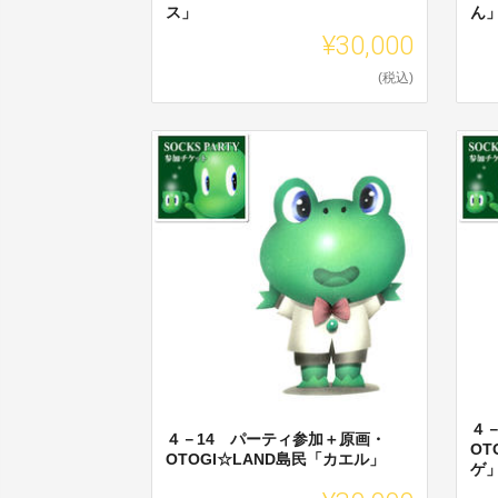
ス」
ん
¥30,000
(税込)
４
４－14 パーティ参加＋原画・
OT
OTOGI☆LAND島民「カエル」
ゲ