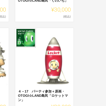
OTOGI☆LAND島民「くのいち」
000
¥30,000
(税込)
(税込)
４－17 パーティ参加＋原画・
OTOGI☆LAND島民「ロケットマ
ン」