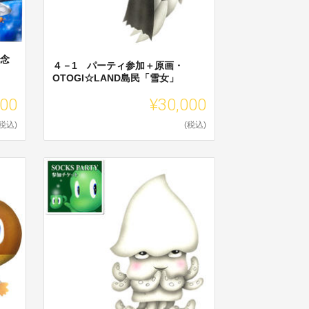
記念
４－1 パーティ参加＋原画・
OTOGI☆LAND島民「雪女」
500
¥30,000
(税込)
(税込)