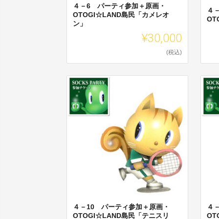
４－6 パーティ参加＋原画・
４
OTOGI☆LAND島民「カメレオ
OT
ン」
¥30,000
(税込)
４－10 パーティ参加＋原画・
４
OTOGI☆LAND島民「テニスリ
OT