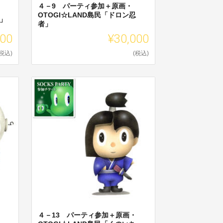
４－9 パーティ参加＋原画・
OTOGI☆LAND島民「ドロン忍
コ」
者」
000
¥30,000
(税込)
(税込)
４－13 パーティ参加＋原画・