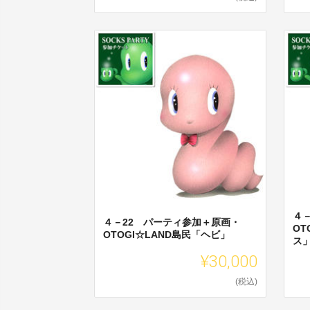
４
４－22 パーティ参加＋原画・
OT
OTOGI☆LAND島民「ヘビ」
ス
¥30,000
(税込)