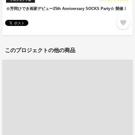
arrow_forward
☆芳岡ひでき画家デビュー25th Anniversary SOCKS Party☆ 開催！
favorite
このプロジェクトの他の商品