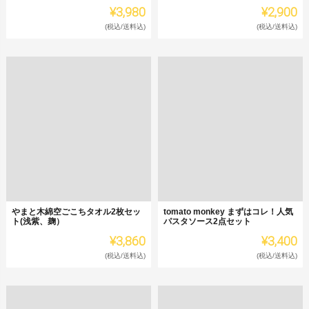
¥3,980
¥2,900
(税込/送料込)
(税込/送料込)
やまと木綿空ごこちタオル2枚セッ
tomato monkey まずはコレ！人気
ト(浅紫、麹）
パスタソース2点セット
¥3,860
¥3,400
(税込/送料込)
(税込/送料込)