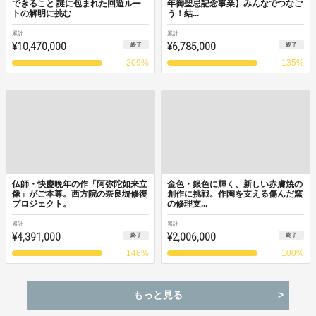
できること 謎に包まれた回遊ルー
年御聖忌記念事業】みんなでつなご
トの解明に挑む
う！結...
累計
累計
¥10,470,000
¥6,785,000
終了
終了
209
%
135
%
仏師・快慶晩年の作「阿弥陀如来立
金色・銀色に輝く、新しい赤膚焼の
像」がご本尊。西方院の奈良塀修復
創作に挑戦。作陶を支える傷んだ窯
プロジェクト。
の修理支...
累計
累計
¥4,391,000
¥2,006,000
終了
終了
146
%
100
%
もっと見る