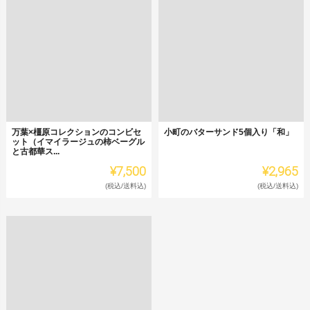
万葉×橿原コレクションのコンビセ
小町のバターサンド5個入り「和」
ット（イマイラージュの柿ベーグル
と古都華ス...
¥7,500
¥2,965
(税込/送料込)
(税込/送料込)