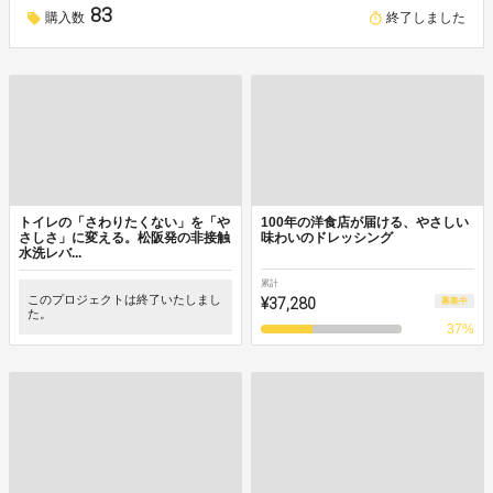
83
購入数
終了しました
トイレの「さわりたくない」を「や
100年の洋食店が届ける、やさしい
さしさ」に変える。松阪発の非接触
味わいのドレッシング
水洗レバ...
累計
このプロジェクトは終了いたしまし
¥37,280
募集中
た。
37
%