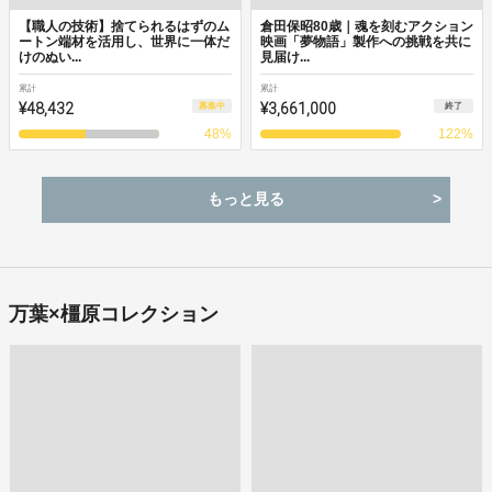
【職人の技術】捨てられるはずのム
倉田保昭80歳｜魂を刻むアクション
ートン端材を活用し、世界に一体だ
映画「夢物語」製作への挑戦を共に
けのぬい...
見届け...
累計
累計
¥48,432
¥3,661,000
募集中
終了
48
%
122
%
もっと見る
万葉×橿原コレクション