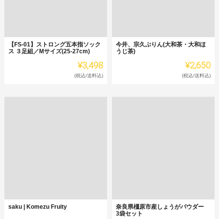
【FS-01】ストロング五本指ソック
今井、宗久ぷりん(大和茶・大和ほ
ス ３足組／Mサイズ(25-27cm)
うじ茶)
¥3,498
¥2,650
(税込/送料込)
(税込/送料込)
saku | Komezu Fruity
奈良県橿原市産しょうがパウダー
3袋セット