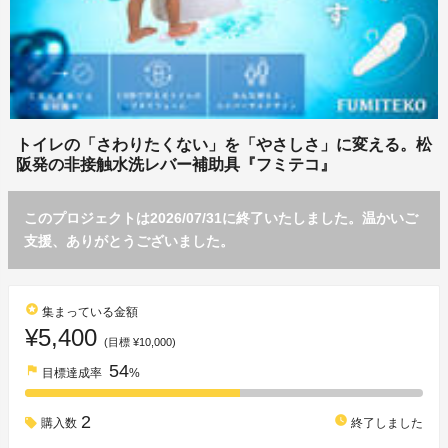
トイレの「さわりたくない」を「やさしさ」に変える。松
阪発の非接触水洗レバー補助具『フミテコ』
このプロジェクトは2026/07/31に終了いたしました。温かいご
支援、ありがとうございました。
stars
集まっている金額
¥5,400
(目標 ¥10,000)
54
flag
目標達成率
%
2
watch_later
購入数
終了しました