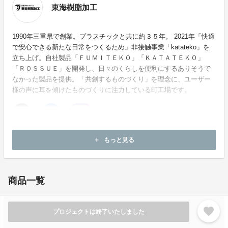
東海樹脂加工
1990年三重県で創業。プラスチックと共に約３５年。 2021年「快適
で安心できる新たな日常をつくるため」非接触事業「katateko」を
立ち上げ。自社製品「ＦＵＭＩＴＥＫＯ」「ＫＡＴＡＴＥＫＯ」
「ＲＯＳＳＵＥ」を開発し、日々のくらしを便利にするありそうで
なかった製品を提供。「共創するものづくり」を理念に、ユーザー
様の声に耳を傾けたものづくりに注力している町工場です。
ホームページ：
https://toukai14.com
もっと見る
add
お問い合わせ：
ec@toukai14.com
商品一覧
favorite
プロジェクトは終了いたしました