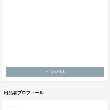
非接触だけではなく、片麻痺の方や肩や手が自由に動か
せない方の目線になり開発した商品です。
弊社は2020年頃より、感染症対策として今まで培って
きた技術と経験を活かし「非接触事業」を立ち上げ、こ
れからもお客様の声に耳を傾けた商品開発を進めてまい
ります。
もっと見る
add
出品者プロフィール