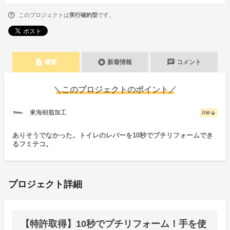
このプロジェクトは
実行確約型
です。
description
stars
chat
概要
新着情報
コメント
＼このプロジェクトのポイント／
東海樹脂加工
arrow_downward
詳細
ありそうでなかった。トイレのレバーを10秒でプチリフォームでき
るフミテコ。
プロジェクト詳細
【特許取得】10秒でプチリフォーム！手を使