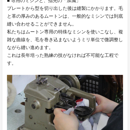
■ 専用のミシンと、指先の「加減」
プレートから型を切り出した後は縫製にかかります。毛
と革の厚みのあるムートンは、一般的なミシンでは到底
縫い合わせることができません。
私たちはムートン専用の特殊なミシンを使いこなし、複
雑な曲線を、毛を巻き込まないようミリ単位で微調整し
ながら縫い進めます。
これは長年培った熟練の技がなければ不可能な工程で
す。