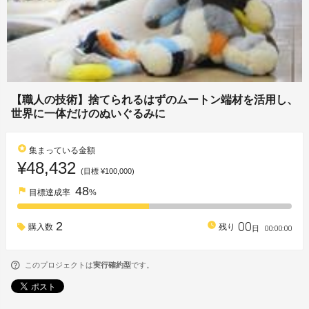
【職人の技術】捨てられるはずのムートン端材を活用し、
世界に一体だけのぬいぐるみに
stars
集まっている金額
¥48,432
(目標 ¥100,000)
48
flag
目標達成率
%
00
2
watch_later
購入数
残り
00
:
00
:
00
日
このプロジェクトは
実行確約型
です。