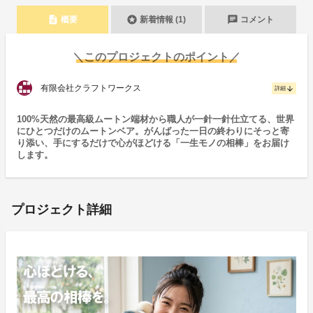
description
stars
chat
概要
新着情報 (1)
コメント
＼このプロジェクトのポイント／
有限会社クラフトワークス
arrow_downward
詳細
100%天然の最高級ムートン端材から職人が一針一針仕立てる、世界
にひとつだけのムートンベア。がんばった一日の終わりにそっと寄
り添い、手にするだけで心がほどける「一生モノの相棒」をお届け
します。
プロジェクト詳細