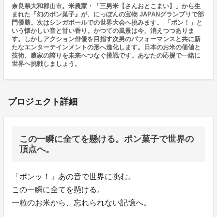
奈良県大和郡山市。米農家・「三男米【さんおとこまい】」から生
まれた『幻のポン菓子』が、にっぽんの宝物 JAPANグランプリで部
門優勝。次はシンガポールでの世界大会へ挑みます。 「ポン！」と
いう懐かしい音と甘い香り。かつての風景は今、消えつつありま
す。しかしアクション俳優を目指す次男のパフォーマンスと共に新
たなエンターテインメントの形へ進化します。日本のお米の価値と
技術、農家の誇りを未来へつなぐ挑戦です。あなたの応援で一緒に
世界へ挑戦しましょう。
プロジェクト詳細
この一瞬に全てを懸ける。ポン菓子で世界の
頂点へ。
「ポンッ！」あの音で世界に挑む。
この一瞬に全てを懸ける。
一粒のお米から、忘れられない記憶へ。