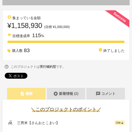
Success
stars
集まっている金額
¥1,158,930
(目標 ¥1,000,000)
115
flag
目標達成率
%
83
watch_later
購入数
終了しました
このプロジェクトは
実行確約型
です。
description
stars
chat
概要
新着情報 (2)
コメント
＼このプロジェクトのポイント／
三男米【さんおとこまい】
arrow_downward
詳細