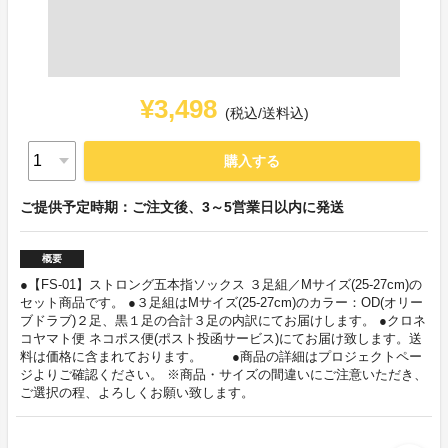
¥3,498
(税込/送料込)
購入する
ご提供予定時期：ご注文後、3～5営業日以内に発送
概要
●【FS-01】ストロング五本指ソックス ３足組／Mサイズ(25-27cm)の
セット商品です。 ●３足組はMサイズ(25-27cm)のカラー：OD(オリー
ブドラブ)２足、黒１足の合計３足の内訳にてお届けします。 ●クロネ
コヤマト便 ネコポス便(ポスト投函サービス)にてお届け致します。送
料は価格に含まれております。 ●商品の詳細はプロジェクトペー
ジよりご確認ください。 ※商品・サイズの間違いにご注意いただき、
ご選択の程、よろしくお願い致します。