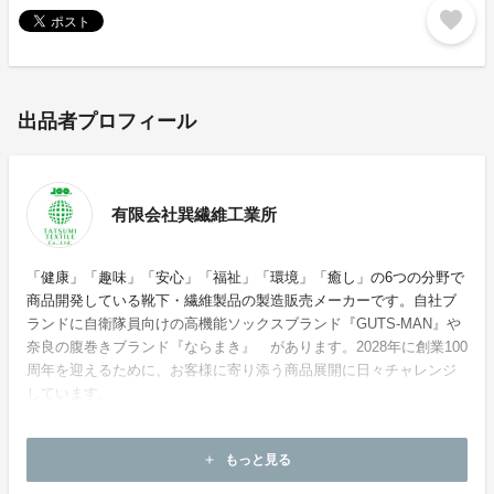
favorite
出品者プロフィール
有限会社巽繊維工業所
「健康」「趣味」「安心」「福祉」「環境」「癒し」の6つの分野で
商品開発している靴下・繊維製品の製造販売メーカーです。自社ブ
ランドに自衛隊員向けの高機能ソックスブランド『GUTS-MAN』や
奈良の腹巻きブランド『ならまき』 があります。2028年に創業100
周年を迎えるために、お客様に寄り添う商品展開に日々チャレンジ
しています。
ホームページ：
https://choku.co.jp/
もっと見る
add
お問い合わせ：
tatsumi@choku.co.jp