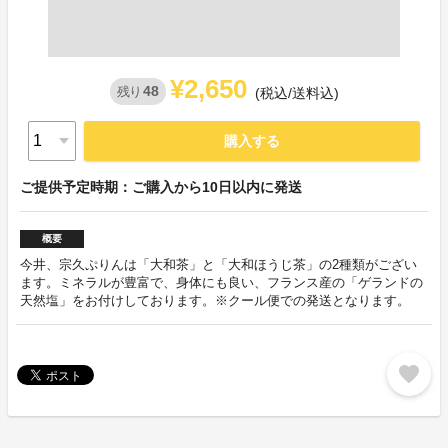
¥2,650
48
残り
(税込/送料込)
購入する
ご提供予定時期：ご購入から10日以内に発送
概要
今井、宗久ぷりんは「大和茶」と「大和ほうじ茶」の2種類がござい
ます。ミネラルが豊富で、身体にも良い、フランス産の「ゲランドの
天然塩」をお付けしております。※クール便での発送となります。
favorite