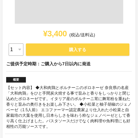
¥3,400
(税込/送料込)
購入する
ご提供予定時期：ご購入から7日以内に発送
概要
【セット内容】 ◆大和肉鶏とポルチーニのボロネーゼ 奈良県の名産
「大和肉鶏」をひと手間炭火焼する事で旨みと香りをしっかりと閉じ
込めたボロネーゼです。イタリア産のボルチーニ茸に舞茸粉を重ねた
香りと旨みの奥行きをお楽しみ下さい。 ◆小松菜と柚子胡椒のジェノ
ベーゼ（1.5人前） エコファーマー認定農家より仕入れた小松菜と自
家栽培の大葉を使用し日本らしさを味わう粋なジェノベーゼとして香
り高く仕上げました。パスタソースだけでなく肉料理や魚料理にも好
相性の万能ソースです。