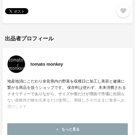
favorite
出品者プロフィール
tomato monkey
地産地消にこだわり奈良県内の野菜を収穫日に加工し美容と健康に
繋がる商品を扱うショップです。 保存料は使わず、本来消費される
クオリティーでありながら、サイズや形だけが理由で市場に出回ら
ない規格外の物を出来るだけ使用し、美味しさそのままに食卓へお
届けします。
もっと見る
add
ホームページ：
https://tomatomonkey2021.com/