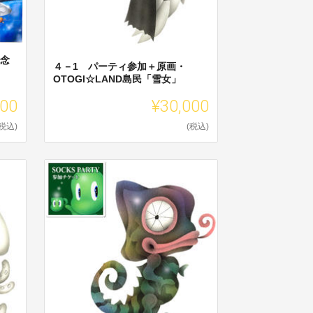
記念
４－1 パーティ参加＋原画・
OTOGI☆LAND島民「雪女」
500
¥30,000
(税込)
(税込)