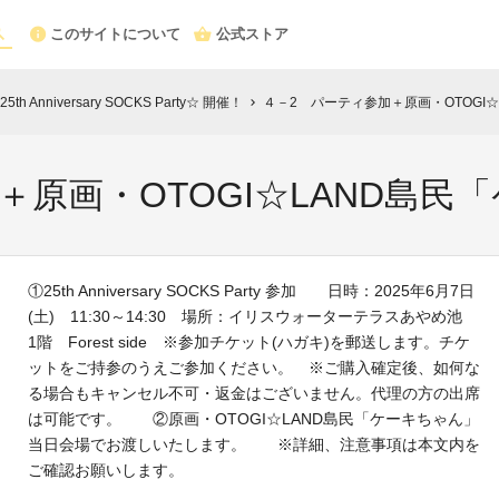
このサイトについて
公式ストア
Anniversary SOCKS Party☆ 開催！
４－2 パーティ参加＋原画・OTOGI
chevron_right
＋原画・OTOGI☆LAND島民
①25th Anniversary SOCKS Party 参加 日時：2025年6月7日
(土) 11:30～14:30 場所：イリスウォーターテラスあやめ池
1階 Forest side ※参加チケット(ハガキ)を郵送します。チケ
ットをご持参のうえご参加ください。 ※ご購入確定後、如何な
る場合もキャンセル不可・返金はございません。代理の方の出席
は可能です。 ②原画・OTOGI☆LAND島民「ケーキちゃん」
当日会場でお渡しいたします。 ※詳細、注意事項は本文内を
ご確認お願いします。