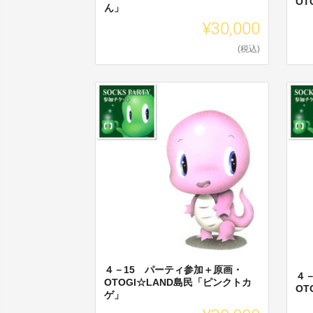
OT
ん」
¥30,000
(税込)
４－15 パーティ参加＋原画・
４
OTOGI☆LAND島民「ピンクトカ
OT
ゲ」