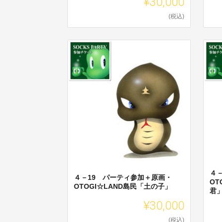
¥30,000
(税込)
４
４－19 パーティ参加＋原画・
OT
OTOGI☆LAND島民「土の子」
君
¥30,000
(税込)