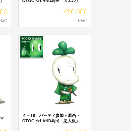
ち」
OTOGI☆LAND島民「カエル」
000
¥30,000
(税込)
(税込)
４－18 パーティ参加＋原画・
トマ
OTOGI☆LAND島民「悪大根」