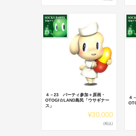
４－23 パーティ参加＋原画・
４
OTOGI☆LAND島民「ウサギナー
OT
ス」
¥30,000
(税込)