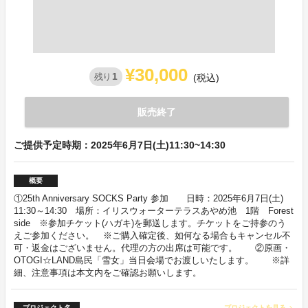
¥30,000
1
残り
(税込)
販売終了
ご提供予定時期：2025年6月7日(土)11:30~14:30
概要
①25th Anniversary SOCKS Party 参加 日時：2025年6月7日(土)
11:30～14:30 場所：イリスウォーターテラスあやめ池 1階 Forest
side ※参加チケット(ハガキ)を郵送します。チケットをご持参のう
えご参加ください。 ※ご購入確定後、如何なる場合もキャンセル不
可・返金はございません。代理の方の出席は可能です。 ②原画・
OTOGI☆LAND島民「雪女」当日会場でお渡しいたします。 ※詳
細、注意事項は本文内をご確認お願いします。
プロジェクト名
プロジェクトを見る