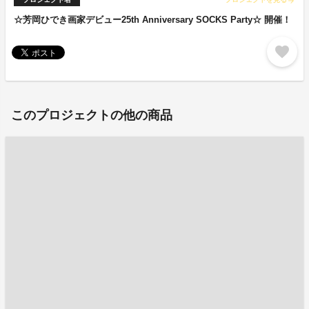
arrow_forward
☆芳岡ひでき画家デビュー25th Anniversary SOCKS Party☆ 開催！
favorite
このプロジェクトの他の商品