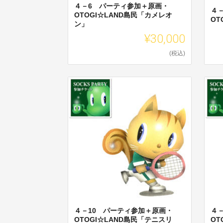
４－6 パーティ参加＋原画・
４
OTOGI☆LAND島民「カメレオ
OT
ン」
¥30,000
(税込)
４－10 パーティ参加＋原画・
４
OTOGI☆LAND島民「テニスリ
OT