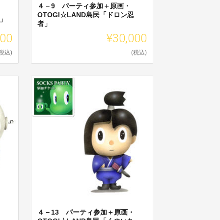
４－9 パーティ参加＋原画・
OTOGI☆LAND島民「ドロン忍
コ」
者」
000
¥30,000
(税込)
(税込)
４－13 パーティ参加＋原画・