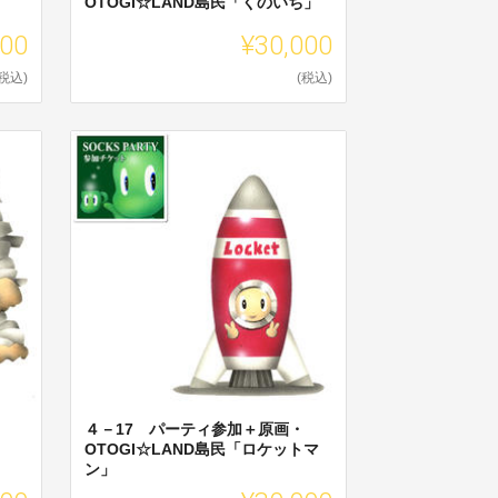
OTOGI☆LAND島民「くのいち」
000
¥30,000
(税込)
(税込)
４－17 パーティ参加＋原画・
OTOGI☆LAND島民「ロケットマ
ン」