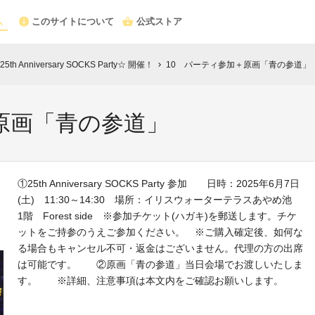
このサイトについて
公式ストア
Anniversary SOCKS Party☆ 開催！
10 パーティ参加＋原画「青の参道」
chevron_right
原画「青の参道」
①25th Anniversary SOCKS Party 参加 日時：2025年6月7日
(土) 11:30～14:30 場所：イリスウォーターテラスあやめ池
1階 Forest side ※参加チケット(ハガキ)を郵送します。チケ
ットをご持参のうえご参加ください。 ※ご購入確定後、如何な
る場合もキャンセル不可・返金はございません。代理の方の出席
は可能です。 ②原画「青の参道」当日会場でお渡しいたしま
す。 ※詳細、注意事項は本文内をご確認お願いします。