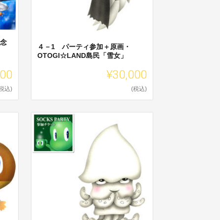
記念
４－1 パーティ参加＋原画・
OTOGI☆LAND島民「雪女」
500
¥30,000
(税込)
(税込)