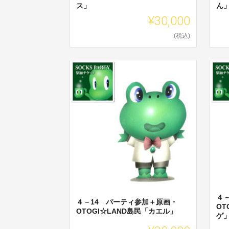
ス」
ん
¥30,000
(税込)
４
４－14 パーティ参加＋原画・
OT
OTOGI☆LAND島民「カエル」
ゲ