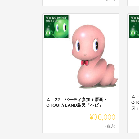
４
４－22 パーティ参加＋原画・
OT
OTOGI☆LAND島民「ヘビ」
ス
¥30,000
(税込)