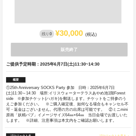
¥30,000
0
残り
(税込)
販売終了
ご提供予定時期：2025年6月7日(土)11:30~14:30
概要
①25th Anniversary SOCKS Party 参加 日時：2025年6月7日
(土)11:30～14:30 場所:イリスウォーターテラスあやめ池1階Forest
side ※参加チケット(ハガキ)を郵送します。チケットをご持参のう
えご参加ください。 ※ご購入確定後、如何なる場合もキャンセル不
可・返金はございません。代理の方の出席は可能です。 ②ミニmini
原画「妖精バブ」イメージサイズ64㎜×64㎜ 当日会場でお渡しいた
します。 ※詳細、注意事項は本文内をご確認お願いします。
プロジェクト名
プロジェクトを見る