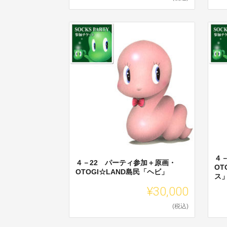
４
４－22 パーティ参加＋原画・
OT
OTOGI☆LAND島民「ヘビ」
ス
¥30,000
(税込)