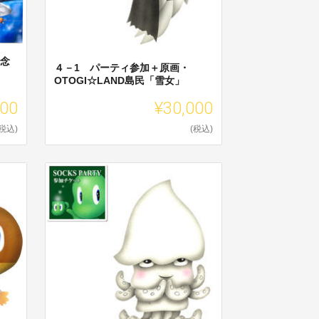
記念
４－1 パーティ参加＋原画・
OTOGI☆LAND島民「雪女」
500
¥30,000
(税込)
(税込)