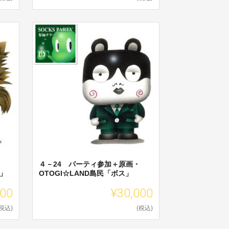
４－24 パーティ参加＋原画・
ミ」
OTOGI☆LAND島民「ボス」
000
¥30,000
(税込)
(税込)