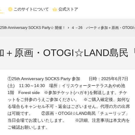
このサイトについて
公式ストア
Anniversary SOCKS Party☆ 開催！
４－26 パーティ参加＋原画・OTOG
chevron_right
加＋原画・OTOGI☆LAND島
①25th Anniversary SOCKS Party 参加 日時：2025年6月7日
(土) 11:30～14:30 場所：イリスウォーターテラスあやめ池
1階 Forest side ※参加チケット(ハガキ)を郵送します。チケ
ットをご持参のうえご参加ください。 ※ご購入確定後、如何な
る場合もキャンセル不可・返金はございません。代理の方の出席
は可能です。 ②原画・OTOGI☆LAND島民「チューリップ」
当日会場でお渡しいたします。 ※詳細、注意事項は本文内を
ご確認お願いします。