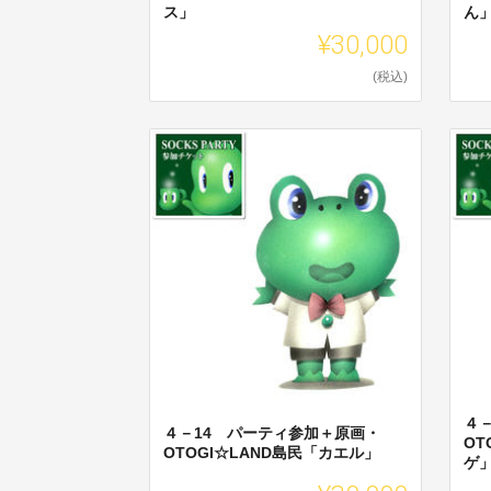
ス」
ん
¥30,000
(税込)
４
４－14 パーティ参加＋原画・
OT
OTOGI☆LAND島民「カエル」
ゲ