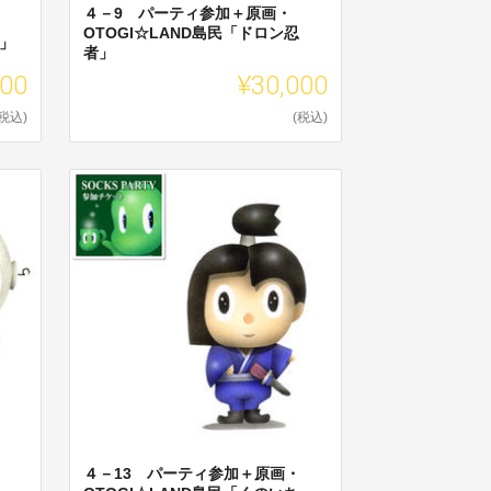
４－9 パーティ参加＋原画・
OTOGI☆LAND島民「ドロン忍
コ」
者」
000
¥30,000
(税込)
(税込)
４－13 パーティ参加＋原画・