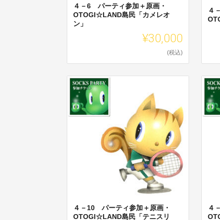
４－6 パーティ参加＋原画・
４
OTOGI☆LAND島民「カメレオ
OT
ン」
¥30,000
(税込)
４－10 パーティ参加＋原画・
４
OTOGI☆LAND島民「テニスリ
OT