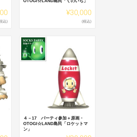
OTOGI☆LAND島民「くのいち」
000
¥30,000
(税込)
(税込)
４－17 パーティ参加＋原画・
OTOGI☆LAND島民「ロケットマ
ン」