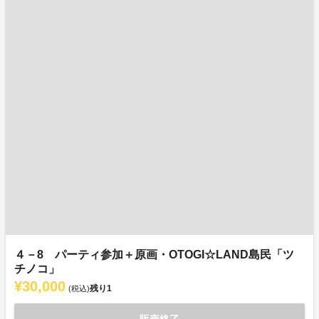
４－8 パーティ参加＋原画・OTOGI☆LAND島民「ツ
チノコ」
¥30,000
残り
1
(税込)