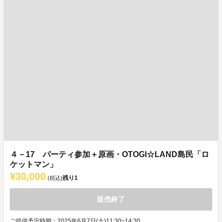
４－17 パーティ参加＋原画・OTOGI☆LAND島民「ロ
ケットマン」
¥30,000
残り
1
(税込)
販売終了
ご提供予定時期：2025年6月7日(土)11:30~14:30