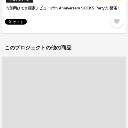
arrow_forward
☆芳岡ひでき画家デビュー25th Anniversary SOCKS Party☆ 開催！
favorite
このプロジェクトの他の商品