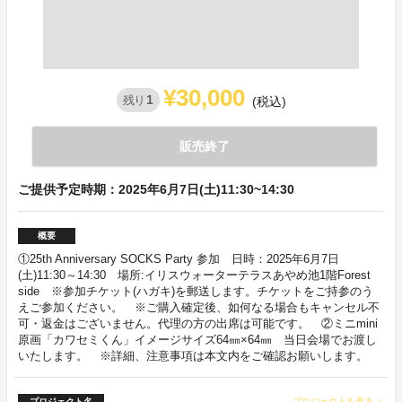
¥30,000
1
残り
(税込)
販売終了
ご提供予定時期：2025年6月7日(土)11:30~14:30
概要
①25th Anniversary SOCKS Party 参加 日時：2025年6月7日
(土)11:30～14:30 場所:イリスウォーターテラスあやめ池1階Forest
side ※参加チケット(ハガキ)を郵送します。チケットをご持参のう
えご参加ください。 ※ご購入確定後、如何なる場合もキャンセル不
可・返金はございません。代理の方の出席は可能です。 ②ミニmini
原画「カワセミくん」イメージサイズ64㎜×64㎜ 当日会場でお渡し
いたします。 ※詳細、注意事項は本文内をご確認お願いします。
プロジェクト名
プロジェクトを見る