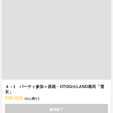
４－1 パーティ参加＋原画・OTOGI☆LAND島民「雪
女」
¥30,000
残り
1
(税込)
販売終了