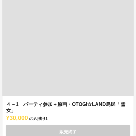
４－1 パーティ参加＋原画・OTOGI☆LAND島民「雪
女」
¥30,000
残り
1
(税込)
販売終了