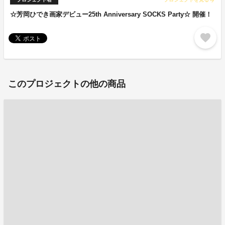
arrow_forward
☆芳岡ひでき画家デビュー25th Anniversary SOCKS Party☆ 開催！
favorite
このプロジェクトの他の商品