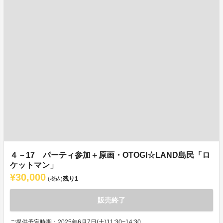
４－17 パーティ参加＋原画・OTOGI☆LAND島民「ロ
ケットマン」
¥30,000
残り
1
(税込)
販売終了
ご提供予定時期：2025年6月7日(土)11:30~14:30