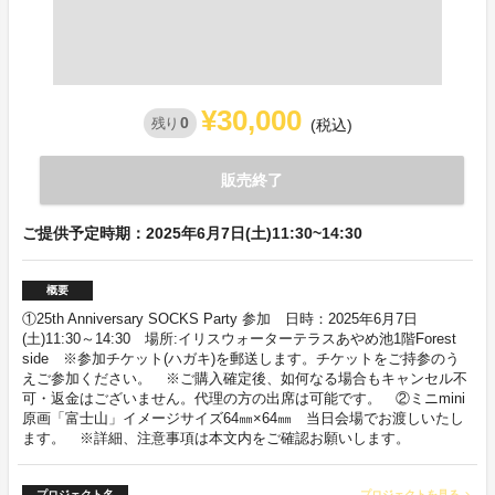
¥30,000
0
残り
(税込)
販売終了
ご提供予定時期：2025年6月7日(土)11:30~14:30
概要
①25th Anniversary SOCKS Party 参加 日時：2025年6月7日
(土)11:30～14:30 場所:イリスウォーターテラスあやめ池1階Forest
side ※参加チケット(ハガキ)を郵送します。チケットをご持参のう
えご参加ください。 ※ご購入確定後、如何なる場合もキャンセル不
可・返金はございません。代理の方の出席は可能です。 ②ミニmini
原画「富士山」イメージサイズ64㎜×64㎜ 当日会場でお渡しいたし
ます。 ※詳細、注意事項は本文内をご確認お願いします。
プロジェクト名
プロジェクトを見る