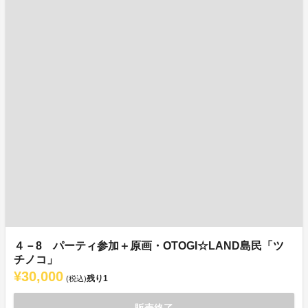
４－8 パーティ参加＋原画・OTOGI☆LAND島民「ツ
チノコ」
¥30,000
残り
1
(税込)