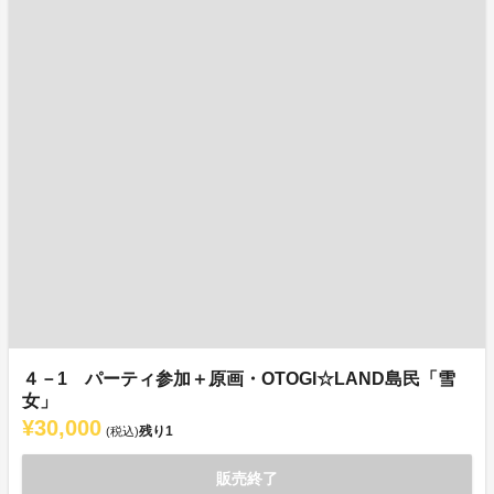
４－1 パーティ参加＋原画・OTOGI☆LAND島民「雪
女」
¥30,000
残り
1
(税込)
販売終了