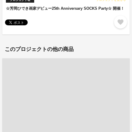
arrow_forward
☆芳岡ひでき画家デビュー25th Anniversary SOCKS Party☆ 開催！
favorite
このプロジェクトの他の商品