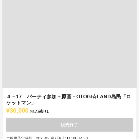
４－17 パーティ参加＋原画・OTOGI☆LAND島民「ロ
ケットマン」
¥30,000
残り
1
(税込)
販売終了
ご提供予定時期：2025年6月7日(土)11:30~14:30