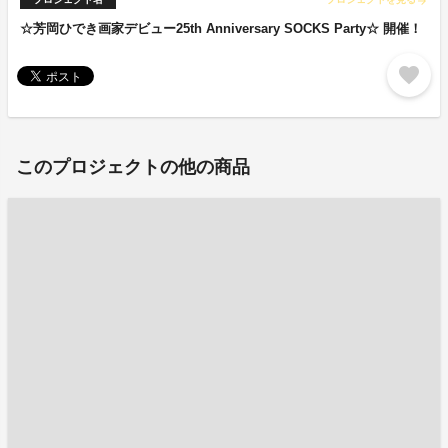
arrow_forward
☆芳岡ひでき画家デビュー25th Anniversary SOCKS Party☆ 開催！
favorite
このプロジェクトの他の商品