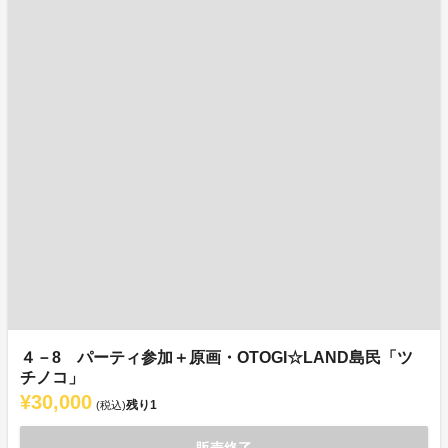
４－8 パーティ参加＋原画・OTOGI☆LAND島民「ツ
チノコ」
¥30,000
残り
1
(税込)