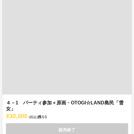
４－1 パーティ参加＋原画・OTOGI☆LAND島民「雪
女」
¥30,000
残り
1
(税込)
販売終了