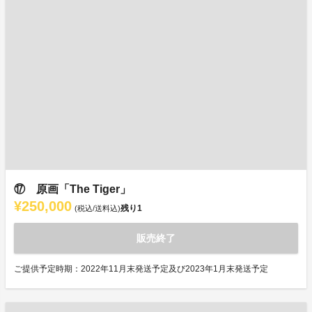
⑰ 原画「The Tiger」
¥250,000
残り
1
(税込/送料込)
販売終了
ご提供予定時期：2022年11月末発送予定及び2023年1月末発送予定