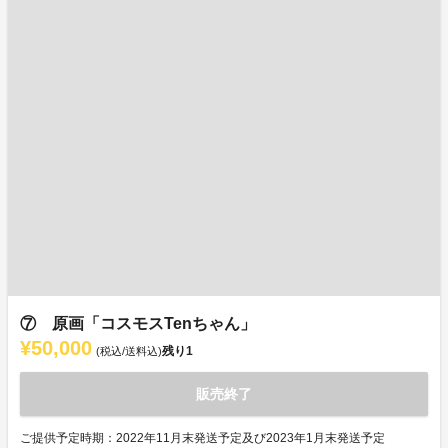
⑦ 原画「コスモスTenちゃん」
¥50,000
残り
1
(税込/送料込)
販売終了
ご提供予定時期：2022年11月末発送予定及び2023年1月末発送予定