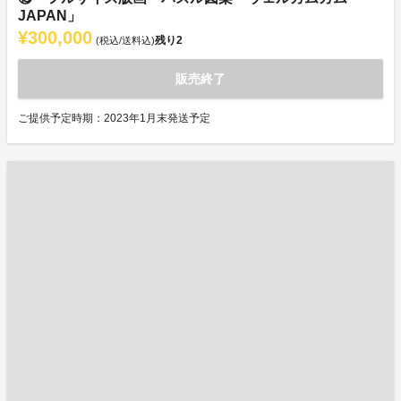
JAPAN」
¥300,000
残り
2
(税込/送料込)
販売終了
ご提供予定時期：2023年1月末発送予定