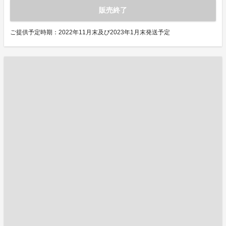
販売終了
ご提供予定時期：2022年11月末及び2023年1月末発送予定