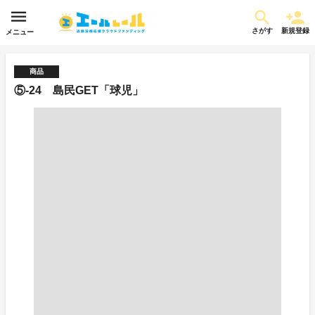
さがす
新規登録
メニュー
商品
⑤-24 島民GET「球児」