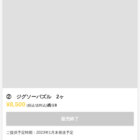
② ジグソーパズル 2ヶ
¥8,500
残り
8
(税込/送料込)
販売終了
ご提供予定時期：2023年1月末発送予定