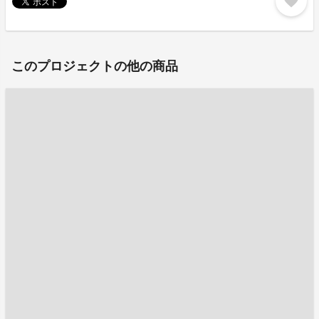
favorite
このプロジェクトの他の商品