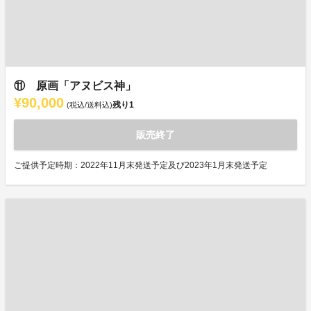
⑪ 原画「アヌビス神」
¥90,000
残り
1
(税込/送料込)
販売終了
ご提供予定時期：2022年11月末発送予定及び2023年1月末発送予定