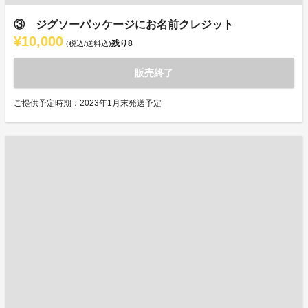
③ ジグソーパッケージにお名前クレジット
¥10,000
残り
8
(税込/送料込)
販売終了
ご提供予定時期：2023年1月末発送予定