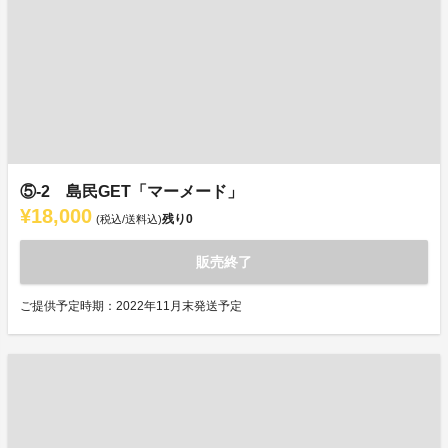
⑤-2 島民GET「マーメード」
¥18,000
残り
0
(税込/送料込)
販売終了
ご提供予定時期：2022年11月末発送予定