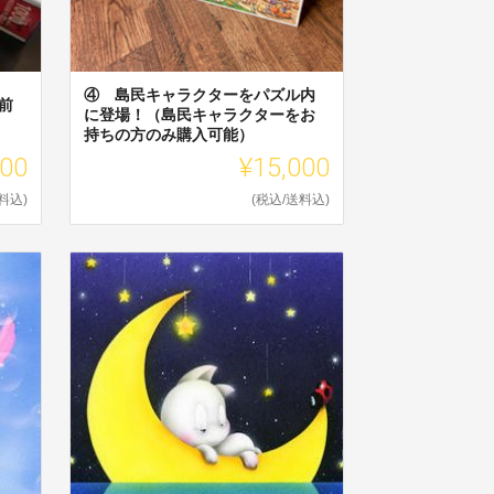
④ 島民キャラクターをパズル内
前
に登場！（島民キャラクターをお
持ちの方のみ購入可能）
000
¥15,000
料込)
(税込/送料込)