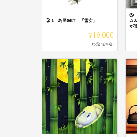
⑥
⑤-1 島民GET 「雪女」
ムJ
が
¥18,000
(税込/送料込)