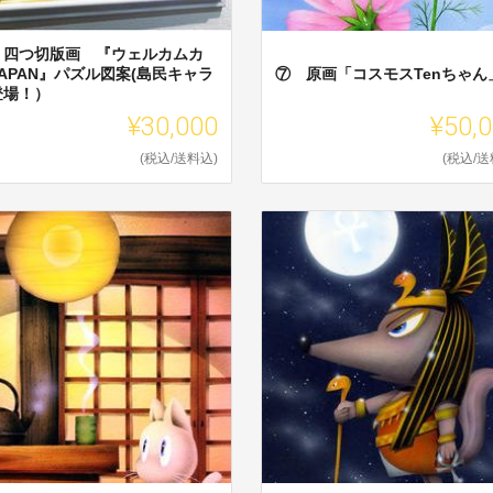
 四つ切版画 『ウェルカムカ
APAN』パズル図案(島民キャラ
⑦ 原画「コスモスTenちゃん
登場！）
¥30,000
¥50,
(税込/送料込)
(税込/送