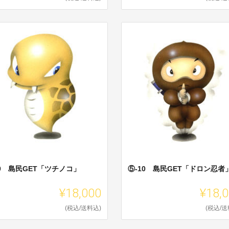
9 島民GET「ツチノコ」
⑤-10 島民GET「ドロン忍者
¥18,000
¥18,
(税込/送料込)
(税込/送