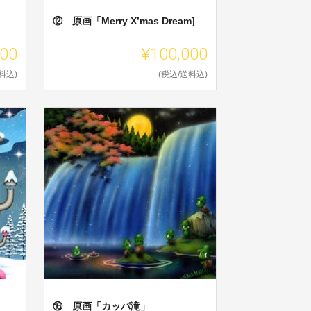
⑫ 原画「Merry X’mas Dream]
000
¥100,000
料込)
(税込/送料込)
⑯ 原画「カッパ滝」