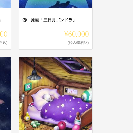
」
⑧ 原画「三日月ゴンドラ」
000
¥60,000
料込)
(税込/送料込)