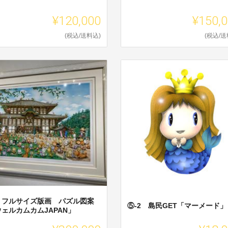
¥120,000
¥150,
(税込/送料込)
(税込/送
 フルサイズ版画 パズル図案
⑤-2 島民GET「マーメード」
ェルカムカムJAPAN」