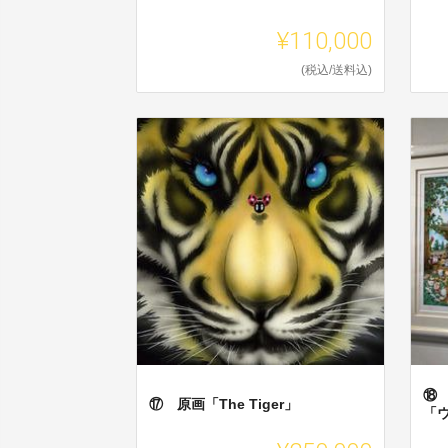
¥110,000
(税込/送料込)
⑱
⑰ 原画「The Tiger」
「ウ