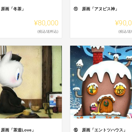
 原画「冬茶」
⑪ 原画「アヌビス神」
¥80,000
¥90,
(税込/送料込)
(税込/送
原画「茶道Love」
⑮ 原画「エントツハウス」