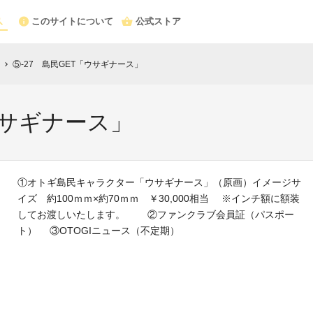
このサイトについて
公式ストア
⑤-27 島民GET「ウサギナース」
chevron_right
ウサギナース」
①オトギ島民キャラクター「ウサギナース」（原画）イメージサ
イズ 約100ｍｍ×約70ｍｍ ￥30,000相当 ※インチ額に額装
してお渡しいたします。 ②ファンクラブ会員証（パスポー
ト） ③OTOGIニュース（不定期）