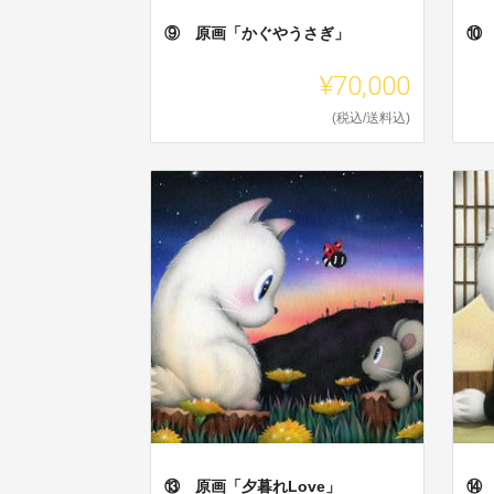
⑨ 原画「かぐやうさぎ」
⑩
¥70,000
(税込/送料込)
⑬ 原画「夕暮れLove」
⑭ 