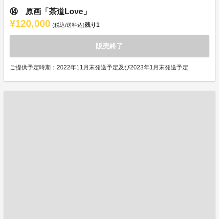
⑭ 原画「茶道Love」
¥120,000
残り
1
(税込/送料込)
販売終了
ご提供予定時期：2022年11月末発送予定及び2023年1月末発送予定