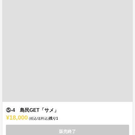
⑤-4 島民GET「サメ」
¥18,000
残り
1
(税込/送料込)
販売終了