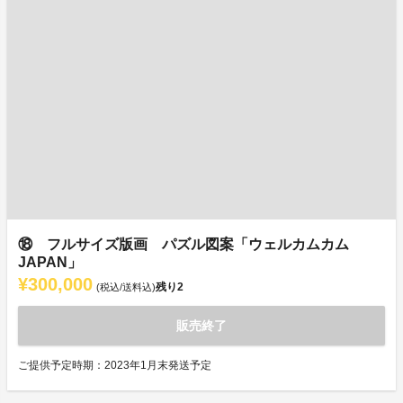
⑱ フルサイズ版画 パズル図案「ウェルカムカム
JAPAN」
¥300,000
残り
2
(税込/送料込)
販売終了
ご提供予定時期：2023年1月末発送予定