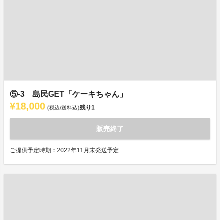
⑤-3 島民GET「ケーキちゃん」
¥18,000
残り
1
(税込/送料込)
販売終了
ご提供予定時期：2022年11月末発送予定