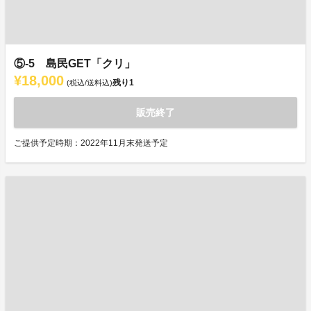
⑤-5 島民GET「クリ」
¥18,000
残り
1
(税込/送料込)
販売終了
ご提供予定時期：2022年11月末発送予定