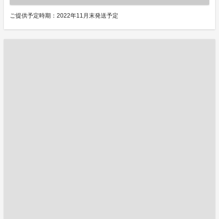
ご提供予定時期：2022年11月末発送予定