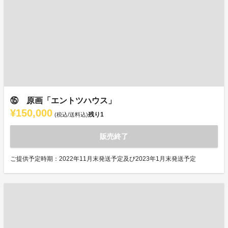
⑮ 原画「エントツハウス」
¥150,000
残り
1
(税込/送料込)
販売終了
ご提供予定時期：2022年11月末発送予定及び2023年1月末発送予定