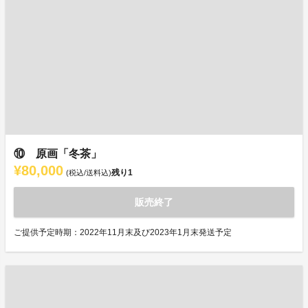
⑩ 原画「冬茶」
¥80,000
残り
1
(税込/送料込)
販売終了
ご提供予定時期：2022年11月末及び2023年1月末発送予定