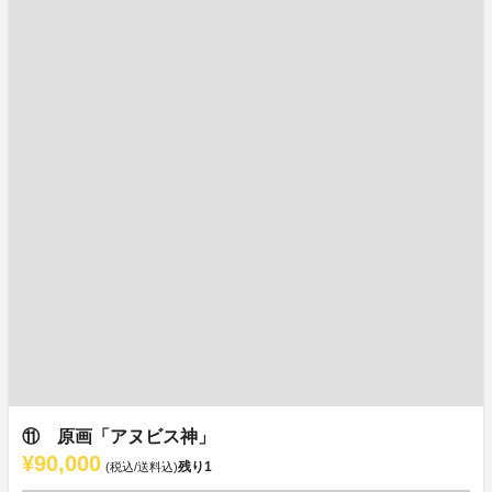
⑪ 原画「アヌビス神」
¥90,000
残り
1
(税込/送料込)