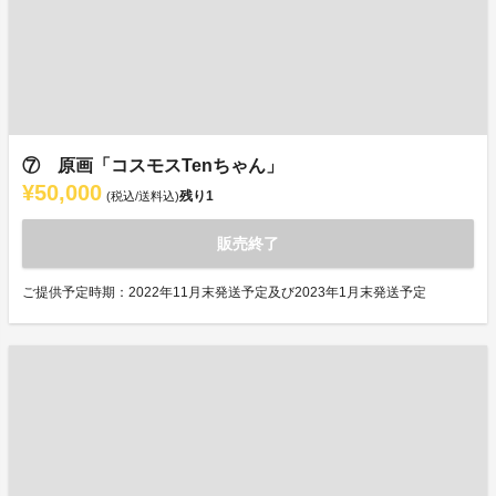
⑦ 原画「コスモスTenちゃん」
¥50,000
残り
1
(税込/送料込)
販売終了
ご提供予定時期：2022年11月末発送予定及び2023年1月末発送予定