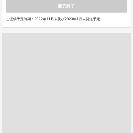
販売終了
ご提供予定時期：2022年11月末及び2023年1月末発送予定