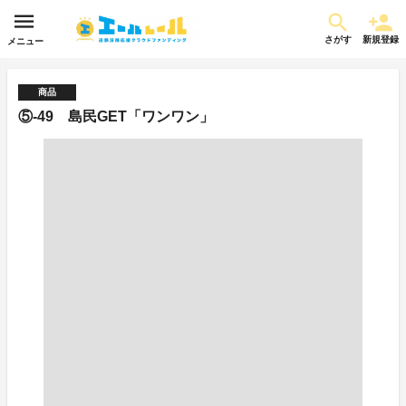
さがす
新規登録
メニュー
商品
⑤-49 島民GET「ワンワン」