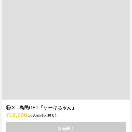
⑤-3 島民GET「ケーキちゃん」
¥18,000
残り
1
(税込/送料込)
販売終了