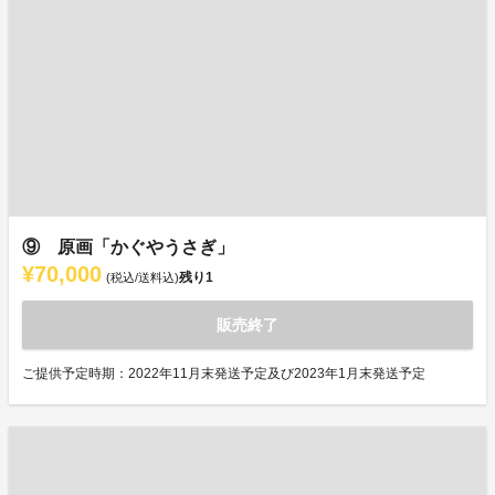
⑨ 原画「かぐやうさぎ」
¥70,000
残り
1
(税込/送料込)
販売終了
ご提供予定時期：2022年11月末発送予定及び2023年1月末発送予定