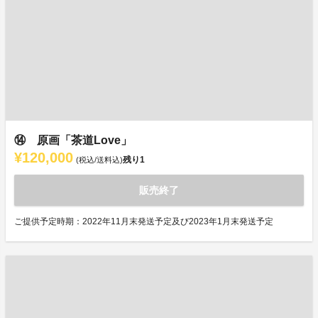
⑭ 原画「茶道Love」
¥120,000
残り
1
(税込/送料込)
販売終了
ご提供予定時期：2022年11月末発送予定及び2023年1月末発送予定