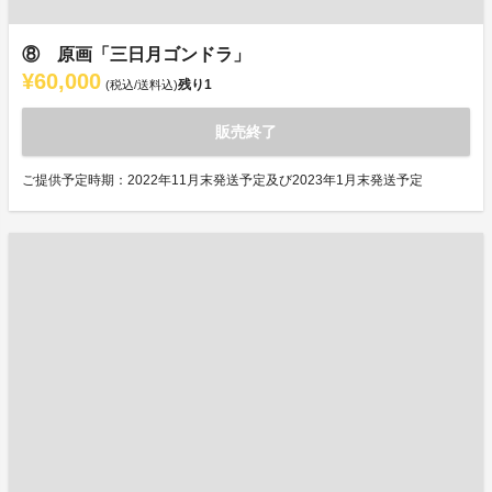
⑧ 原画「三日月ゴンドラ」
¥60,000
残り
1
(税込/送料込)
販売終了
ご提供予定時期：2022年11月末発送予定及び2023年1月末発送予定