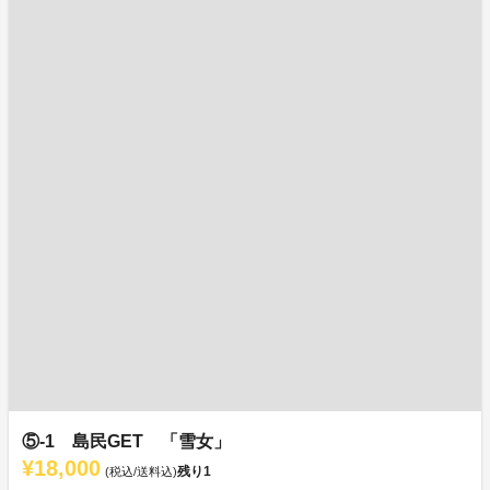
⑤-1 島民GET 「雪女」
¥18,000
残り
1
(税込/送料込)