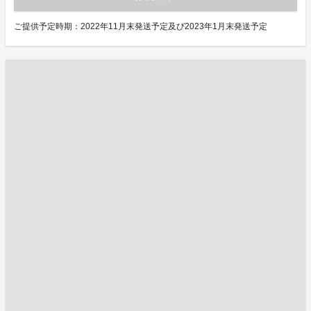
ご提供予定時期：2022年11月末発送予定及び2023年1月末発送予定