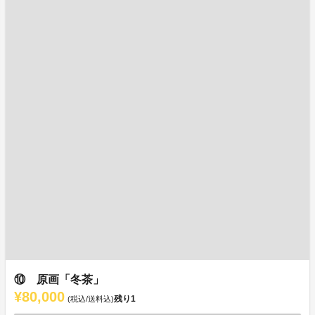
⑩ 原画「冬茶」
¥80,000
残り
1
(税込/送料込)