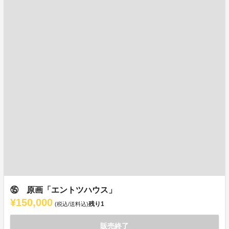
⑮ 原画「エントツハウス」
¥150,000
残り
1
(税込/送料込)
販売終了