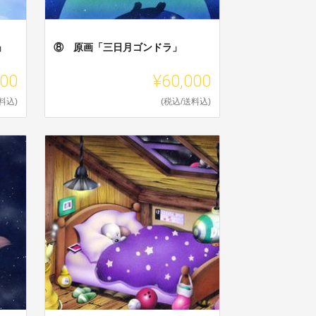
」
⑧ 原画「三日月ゴンドラ」
000
¥60,000
料込)
(税込/送料込)