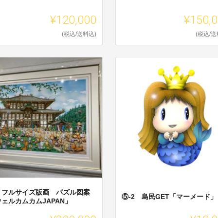
¥120,000
¥150,
(税込/送料込)
(税込/送
 フルサイズ版画 パズル図案
⑤-2 島民GET「マーメード」
ェルカムカムJAPAN」