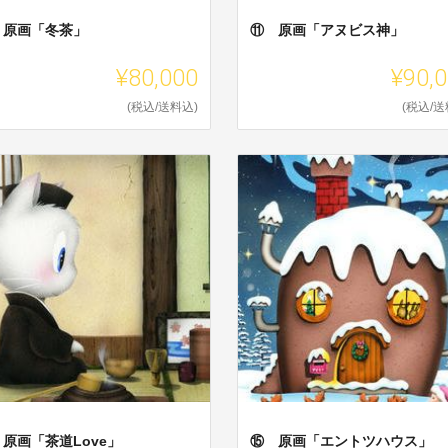
 原画「冬茶」
⑪ 原画「アヌビス神」
¥80,000
¥90,
(税込/送料込)
(税込/送
原画「茶道Love」
⑮ 原画「エントツハウス」