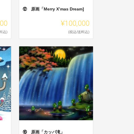
⑫ 原画「Merry X’mas Dream]
000
¥100,000
料込)
(税込/送料込)
⑯ 原画「カッパ滝」