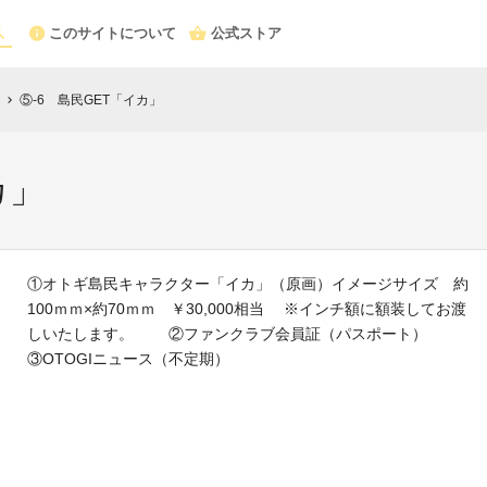
このサイトについて
公式ストア
⑤-6 島民GET「イカ」
chevron_right
カ」
①オトギ島民キャラクター「イカ」（原画）イメージサイズ 約
100ｍｍ×約70ｍｍ ￥30,000相当 ※インチ額に額装してお渡
しいたします。 ②ファンクラブ会員証（パスポート）
③OTOGIニュース（不定期）