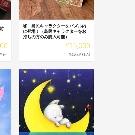
④ 島民キャラクターをパズル内
前
に登場！（島民キャラクターをお
持ちの方のみ購入可能）
000
¥15,000
料込)
(税込/送料込)