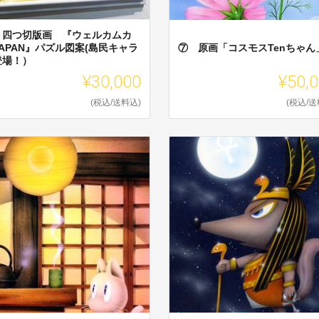
 四つ切版画 『ウェルカムカ
APAN』パズル図案(島民キャラ
⑦ 原画「コスモスTenちゃん
登場！）
¥30,000
¥50,
(税込/送料込)
(税込/送