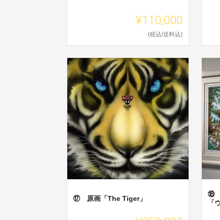
¥110,000
(税込/送料込)
⑱
⑰ 原画「The Tiger」
「ウ