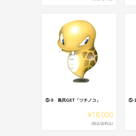
⑤-9 島民GET「ツチノコ」
⑤-
¥18,000
(税込/送料込)