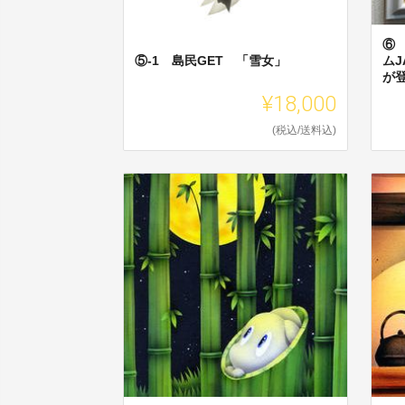
⑥
⑤-1 島民GET 「雪女」
ムJ
が
¥18,000
(税込/送料込)