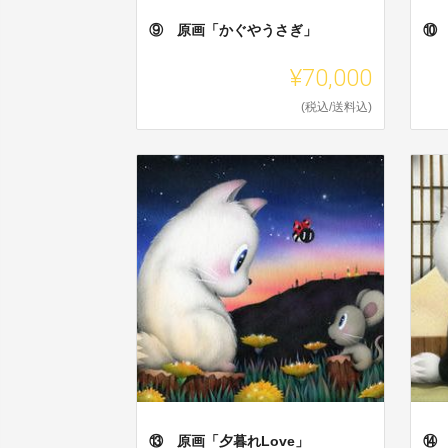
⑨ 原画「かぐやうさぎ」
⑩
¥70,000
(税込/送料込)
⑬ 原画「夕暮れLove」
⑭ 