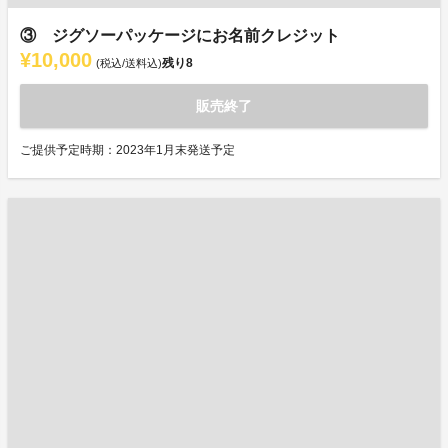
③ ジグソーパッケージにお名前クレジット
¥10,000
残り
8
(税込/送料込)
販売終了
ご提供予定時期：2023年1月末発送予定