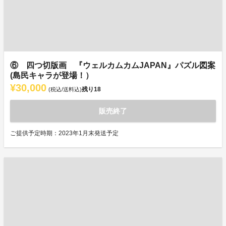
⑥ 四つ切版画 『ウェルカムカムJAPAN』パズル図案
(島民キャラが登場！）
¥30,000
残り
18
(税込/送料込)
販売終了
ご提供予定時期：2023年1月末発送予定