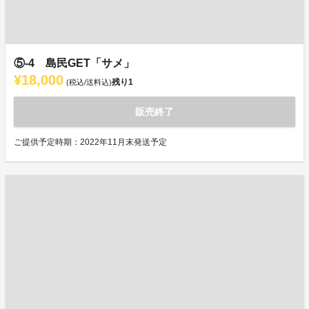
⑤-4 島民GET「サメ」
¥18,000
残り
1
(税込/送料込)
販売終了
ご提供予定時期：2022年11月末発送予定