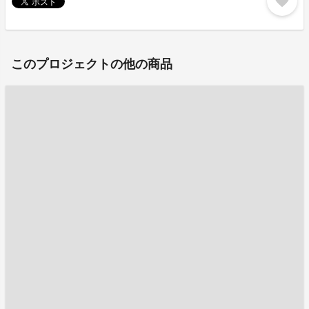
favorite
このプロジェクトの他の商品