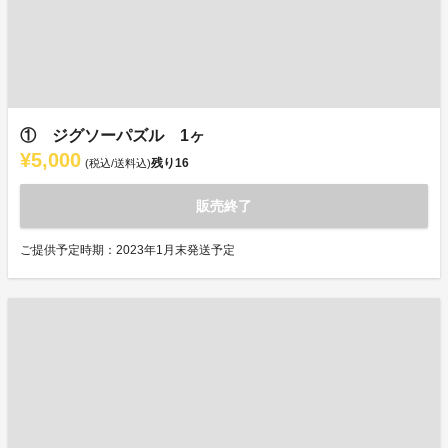
① ジグソーパズル 1ヶ
¥5,000
残り
16
(税込/送料込)
販売終了
ご提供予定時期：2023年1月末発送予定