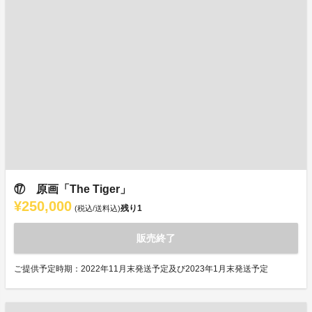
⑰ 原画「The Tiger」
¥250,000
残り
1
(税込/送料込)
販売終了
ご提供予定時期：2022年11月末発送予定及び2023年1月末発送予定