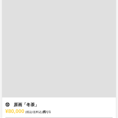
⑩ 原画「冬茶」
¥80,000
残り
1
(税込/送料込)