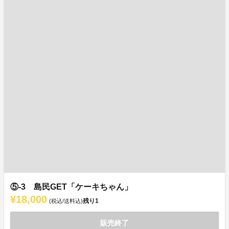
⑤-3 島民GET「ケーキちゃん」
¥18,000
残り
1
(税込/送料込)
販売終了