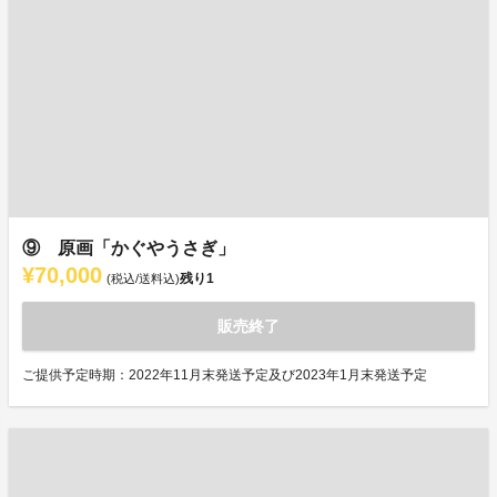
⑨ 原画「かぐやうさぎ」
¥70,000
残り
1
(税込/送料込)
販売終了
ご提供予定時期：2022年11月末発送予定及び2023年1月末発送予定