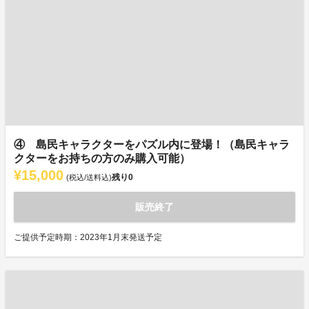
④ 島民キャラクターをパズル内に登場！（島民キャラ
クターをお持ちの方のみ購入可能）
¥15,000
残り
0
(税込/送料込)
販売終了
ご提供予定時期：2023年1月末発送予定