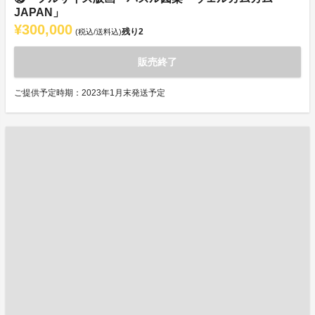
JAPAN」
¥300,000
残り
2
(税込/送料込)
販売終了
ご提供予定時期：2023年1月末発送予定