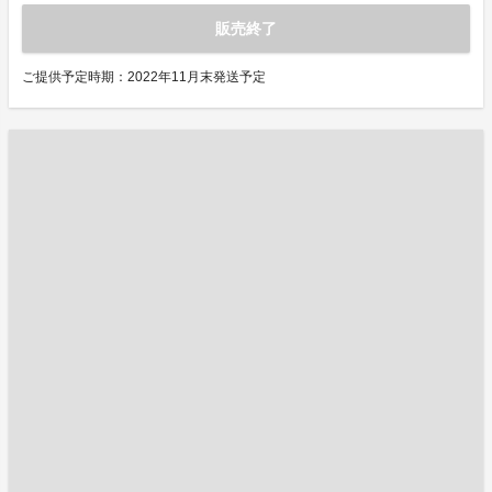
販売終了
ご提供予定時期：2022年11月末発送予定