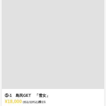
⑤-1 島民GET 「雪女」
¥18,000
残り
1
(税込/送料込)