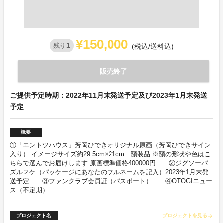
¥150,000
1
残り
(税込/送料込)
販売終了
ご提供予定時期：2022年11月末発送予定及び2023年1月末発送
予定
概要
①「エントツハウス」芳岡ひできオリジナル原画（芳岡ひできサイン
入り） イメージサイズ約29.5cm×21cm 額装品 ※額の形状や色はこ
ちらで選んでお届けします 原画標準価格400000円 ②ジグソーパ
ズル２ケ（パッケージにあなたのフルネームを記入）2023年1月末発
送予定 ③ファンクラブ会員証（パスポート） ④OTOGIニュー
ス（不定期）
プロジェクト名
プロジェクトを見る
arrow_forward