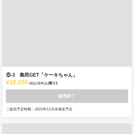
⑤-3 島民GET「ケーキちゃん」
¥18,000
残り
1
(税込/送料込)
販売終了
ご提供予定時期：2022年11月末発送予定