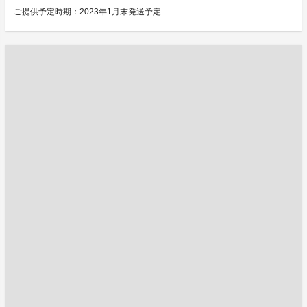
ご提供予定時期：2023年1月末発送予定