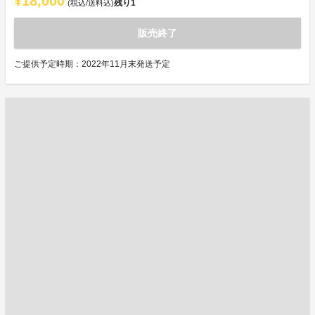
¥18,000
残り
1
(税込/送料込)
販売終了
ご提供予定時期：2022年11月末発送予定