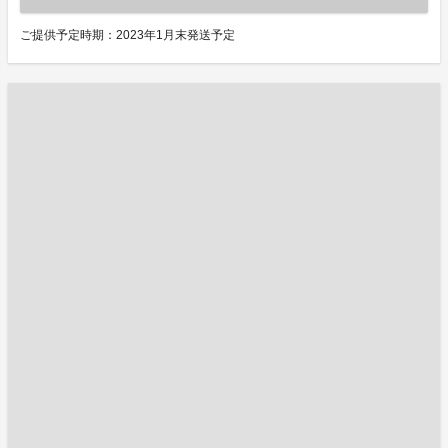
ご提供予定時期：2023年1月末発送予定