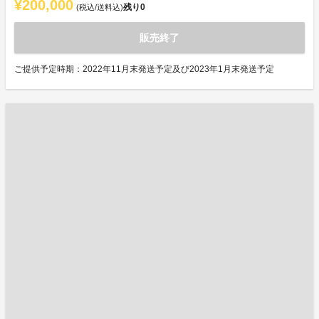
¥200,000
残り
0
(税込/送料込)
販売終了
ご提供予定時期：2022年11月末発送予定及び2023年1月末発送予定