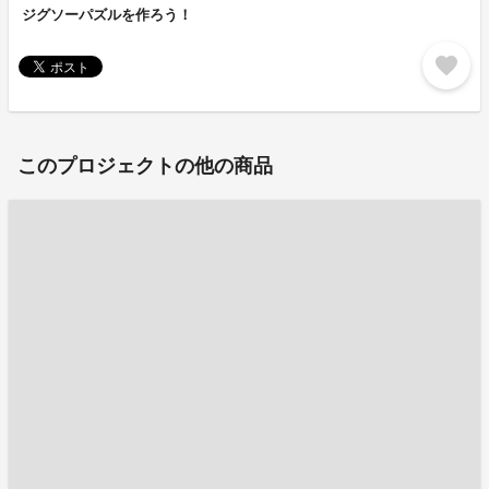
ジグソーパズルを作ろう！
favorite
このプロジェクトの他の商品