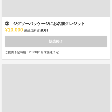
③ ジグソーパッケージにお名前クレジット
¥10,000
残り
8
(税込/送料込)
販売終了
ご提供予定時期：2023年1月末発送予定