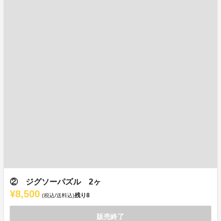
② ジグソーパズル 2ヶ
¥8,500
残り
8
(税込/送料込)
販売終了