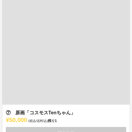
⑦ 原画「コスモスTenちゃん」
¥50,000
残り
1
(税込/送料込)