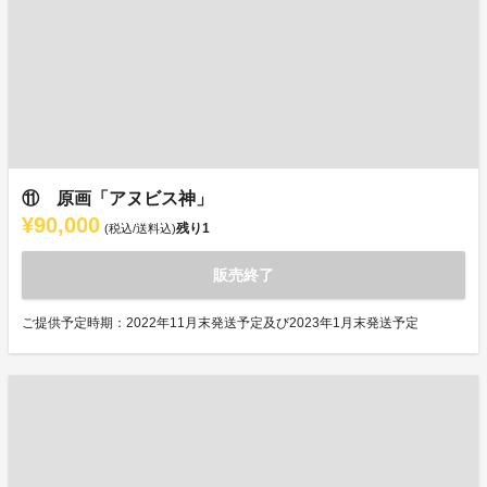
⑪ 原画「アヌビス神」
¥90,000
残り
1
(税込/送料込)
販売終了
ご提供予定時期：2022年11月末発送予定及び2023年1月末発送予定