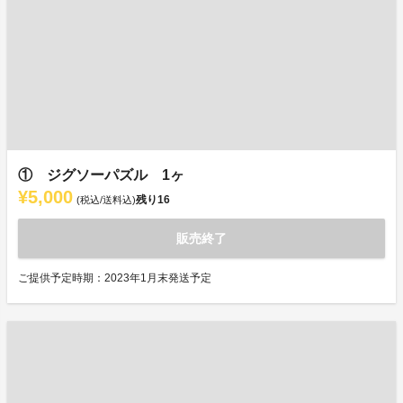
① ジグソーパズル 1ヶ
¥5,000
残り
16
(税込/送料込)
販売終了
ご提供予定時期：2023年1月末発送予定