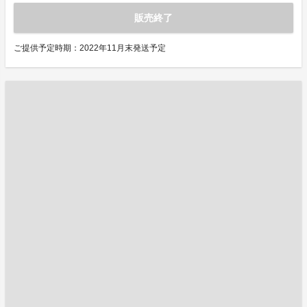
販売終了
ご提供予定時期：2022年11月末発送予定