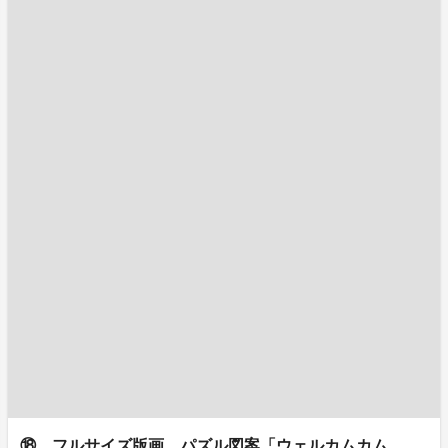
⑱ フルサイズ版画 パズル図案「ウェルカムカム