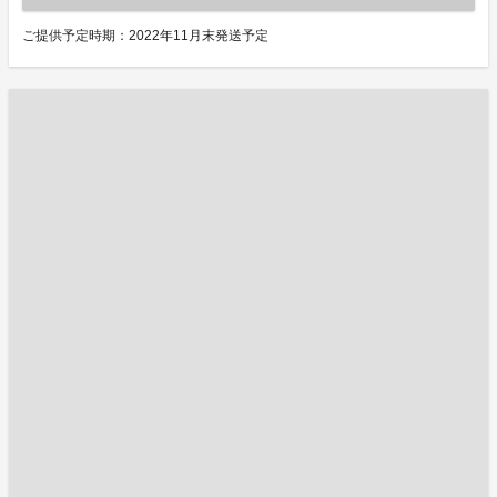
ご提供予定時期：2022年11月末発送予定