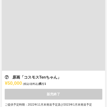
⑦ 原画「コスモスTenちゃん」
¥50,000
残り
1
(税込/送料込)
販売終了
ご提供予定時期：2022年11月末発送予定及び2023年1月末発送予定