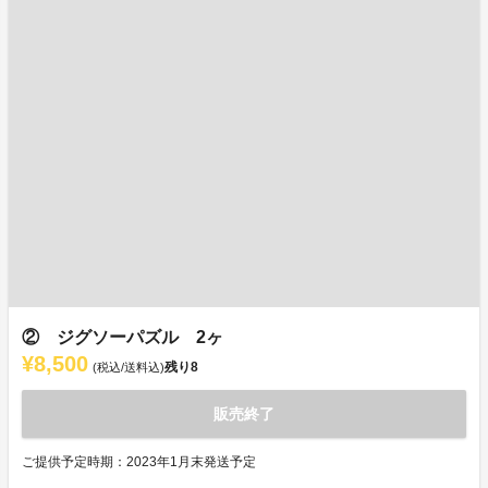
② ジグソーパズル 2ヶ
¥8,500
残り
8
(税込/送料込)
販売終了
ご提供予定時期：2023年1月末発送予定