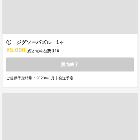
① ジグソーパズル 1ヶ
¥5,000
残り
16
(税込/送料込)
販売終了
ご提供予定時期：2023年1月末発送予定