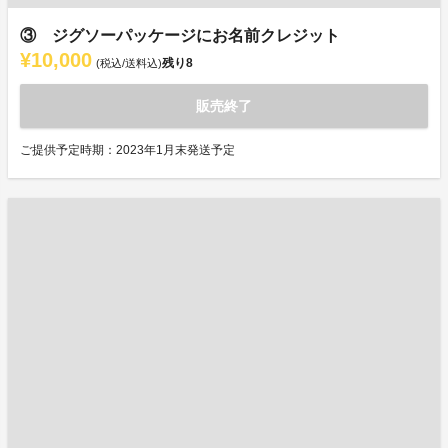
③ ジグソーパッケージにお名前クレジット
¥10,000
残り
8
(税込/送料込)
販売終了
ご提供予定時期：2023年1月末発送予定