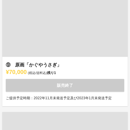
⑨ 原画「かぐやうさぎ」
¥70,000
残り
1
(税込/送料込)
販売終了
ご提供予定時期：2022年11月末発送予定及び2023年1月末発送予定