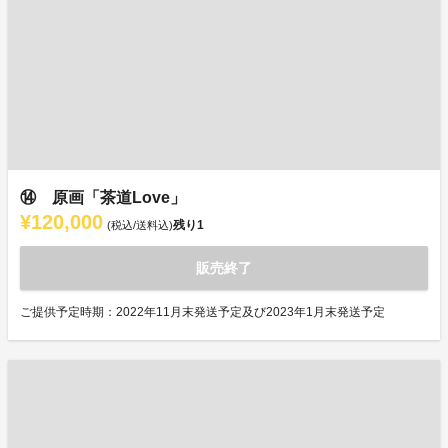
⑭ 原画「茶道Love」
¥120,000
残り
1
(税込/送料込)
販売終了
ご提供予定時期：2022年11月末発送予定及び2023年1月末発送予定