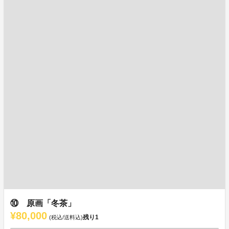
⑩ 原画「冬茶」
¥80,000
残り
1
(税込/送料込)