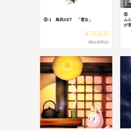
⑥
⑤-1 島民GET 「雪女」
ムJ
が
¥18,000
(税込/送料込)