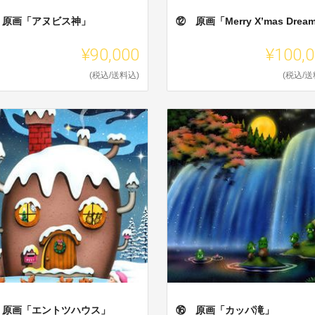
 原画「アヌビス神」
⑫ 原画「Merry X’mas Dream
¥90,000
¥100,
(税込/送料込)
(税込/送
 原画「エントツハウス」
⑯ 原画「カッパ滝」