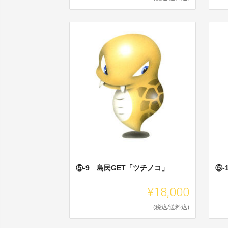
⑤-9 島民GET「ツチノコ」
⑤-
¥18,000
(税込/送料込)