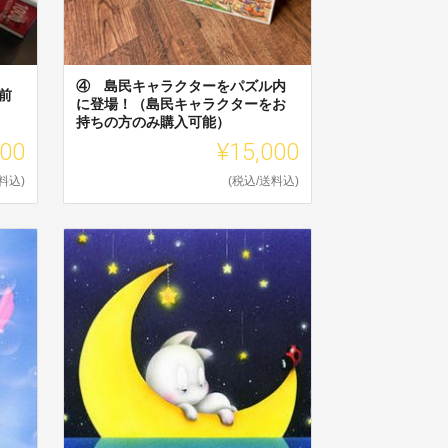
④ 島民キャラクターをパズル内
前
に登場！（島民キャラクターをお
持ちの方のみ購入可能）
000
¥15,000
料込)
(税込/送料込)