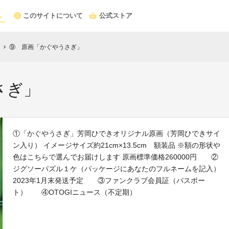
このサイトについて
公式ストア
⑨ 原画「かぐやうさぎ」
chevron_right
さぎ」
①「かぐやうさぎ」芳岡ひできオリジナル原画（芳岡ひできサイ
ン入り） イメージサイズ約21cm×13.5cm 額装品 ※額の形状や
色はこちらで選んでお届けします 原画標準価格260000円 ②
ジグソーパズル１ケ（パッケージにあなたのフルネームを記入）
2023年1月末発送予定 ③ファンクラブ会員証（パスポー
ト） ④OTOGIニュース（不定期）