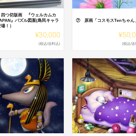
 四つ切版画 『ウェルカムカ
APAN』パズル図案(島民キャラ
⑦ 原画「コスモスTenちゃん
登場！）
¥30,000
¥50,
(税込/送料込)
(税込/送