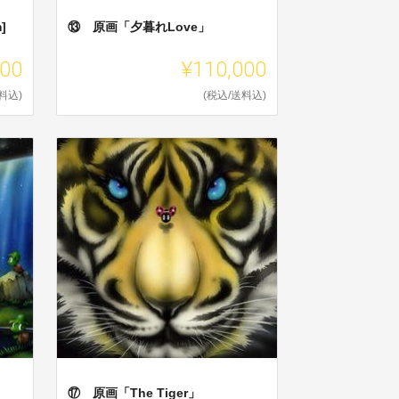
]
⑬ 原画「夕暮れLove」
000
¥110,000
料込)
(税込/送料込)
⑰ 原画「The Tiger」