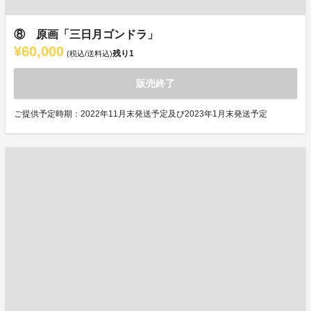
⑧ 原画「三日月ゴンドラ」
¥60,000
残り
1
(税込/送料込)
販売終了
ご提供予定時期：2022年11月末発送予定及び2023年1月末発送予定