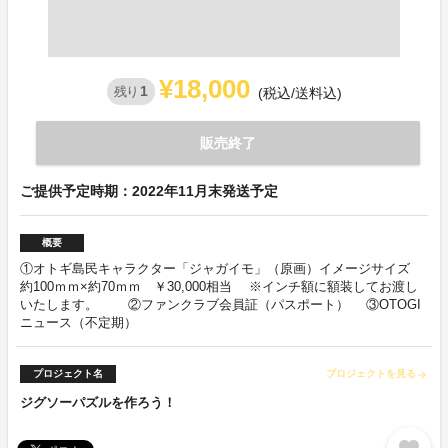
¥18,000
1
残り
(税込/送料込)
販売終了
ご提供予定時期：2022年11月末発送予定
概要
①オトギ島民キャラクター「ジャガイモ」（原画）イメージサイズ
約100ｍｍ×約70ｍｍ ￥30,000相当 ※インチ額に額装してお渡し
いたします。 ②ファンクラブ会員証（パスポート） ③OTOGI
ニュース（不定期）
プロジェクト名
プロジェクトを見る
arrow_forward
ジグソーパズルを作ろう！