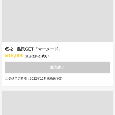
⑤-2 島民GET「マーメード」
¥18,000
残り
0
(税込/送料込)
販売終了
ご提供予定時期：2022年11月末発送予定