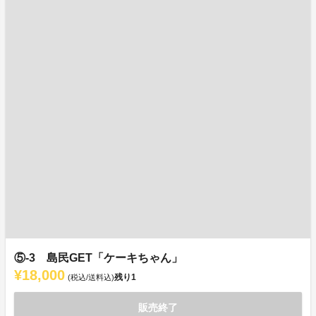
⑤-3 島民GET「ケーキちゃん」
¥18,000
残り
1
(税込/送料込)
販売終了