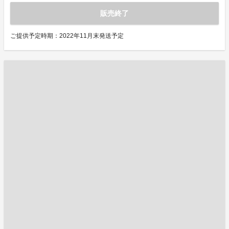
販売終了
ご提供予定時期：2022年11月末発送予定