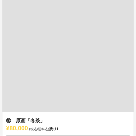
⑩ 原画「冬茶」
¥80,000
残り
1
(税込/送料込)