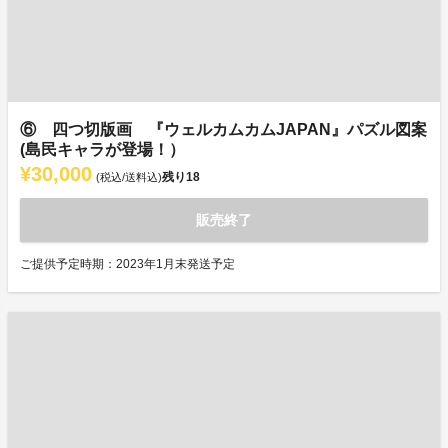
⑥ 四つ切版画 『ウェルカムカムJAPAN』パズル図案
(島民キャラが登場！）
¥30,000
残り
18
(税込/送料込)
販売終了
ご提供予定時期：2023年1月末発送予定