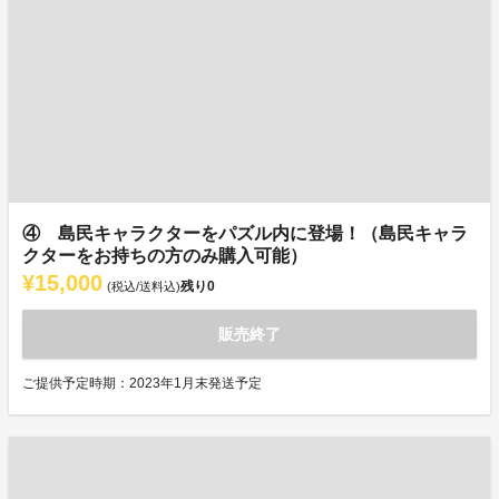
④ 島民キャラクターをパズル内に登場！（島民キャラ
クターをお持ちの方のみ購入可能）
¥15,000
残り
0
(税込/送料込)
販売終了
ご提供予定時期：2023年1月末発送予定