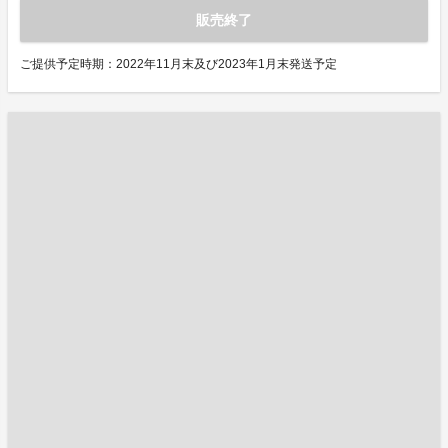
販売終了
ご提供予定時期：2022年11月末及び2023年1月末発送予定