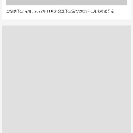
ご提供予定時期：2022年11月末発送予定及び2023年1月末発送予定