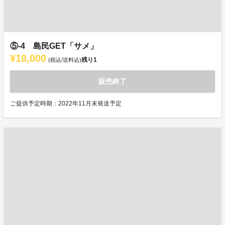
⑤-4 島民GET「サメ」
¥18,000
残り
1
(税込/送料込)
販売終了
ご提供予定時期：2022年11月末発送予定