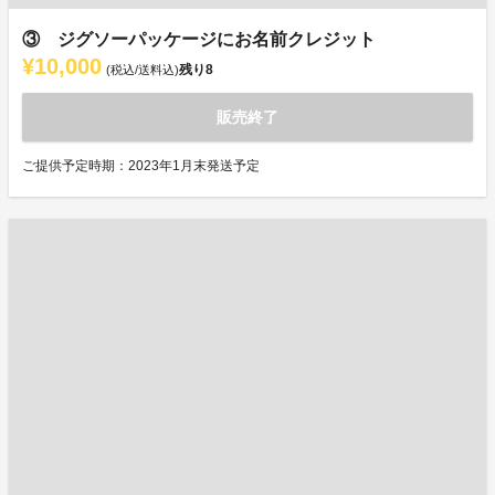
③ ジグソーパッケージにお名前クレジット
¥10,000
残り
8
(税込/送料込)
販売終了
ご提供予定時期：2023年1月末発送予定