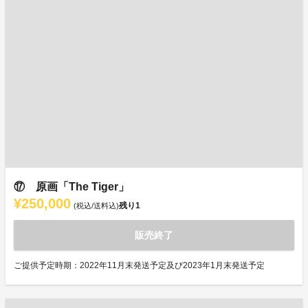
⑰ 原画「The Tiger」
¥250,000
残り
1
(税込/送料込)
販売終了
ご提供予定時期：2022年11月末発送予定及び2023年1月末発送予定