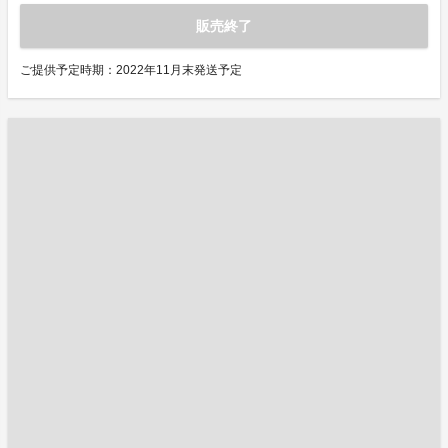
販売終了
ご提供予定時期：2022年11月末発送予定