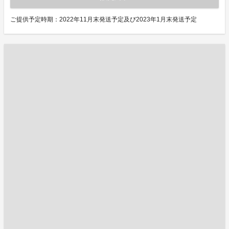
ご提供予定時期：2022年11月末発送予定及び2023年1月末発送予定