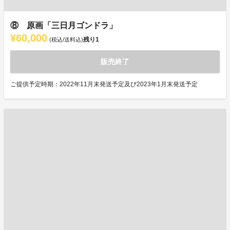
⑧ 原画「三日月ゴンドラ」
¥60,000
残り
1
(税込/送料込)
販売終了
ご提供予定時期：2022年11月末発送予定及び2023年1月末発送予定