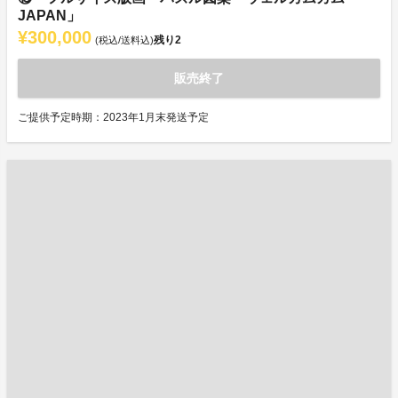
JAPAN」
¥300,000
残り
2
(税込/送料込)
販売終了
ご提供予定時期：2023年1月末発送予定