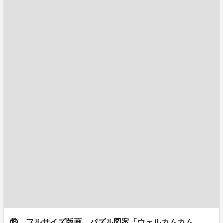
⑱ フルサイズ版画 パズル図案「ウェルカムカム