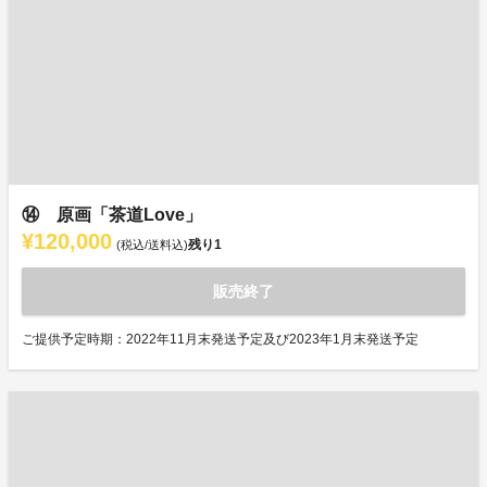
⑭ 原画「茶道Love」
¥120,000
残り
1
(税込/送料込)
販売終了
ご提供予定時期：2022年11月末発送予定及び2023年1月末発送予定