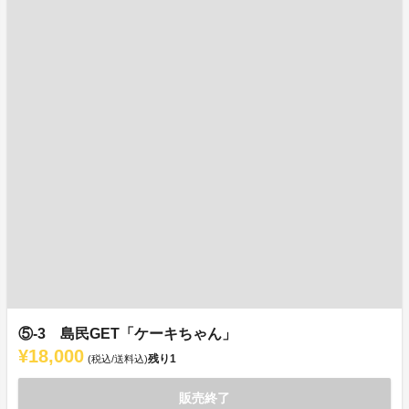
⑤-3 島民GET「ケーキちゃん」
¥18,000
残り
1
(税込/送料込)
販売終了