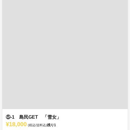
⑤-1 島民GET 「雪女」
¥18,000
残り
1
(税込/送料込)