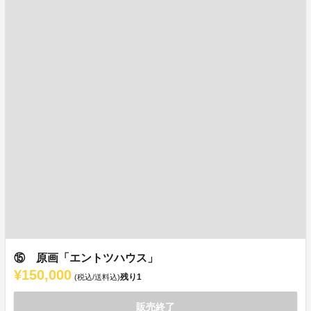
⑮ 原画「エントツハウス」
¥150,000
残り
1
(税込/送料込)
販売終了