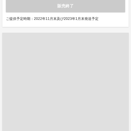
販売終了
ご提供予定時期：2022年11月末及び2023年1月末発送予定