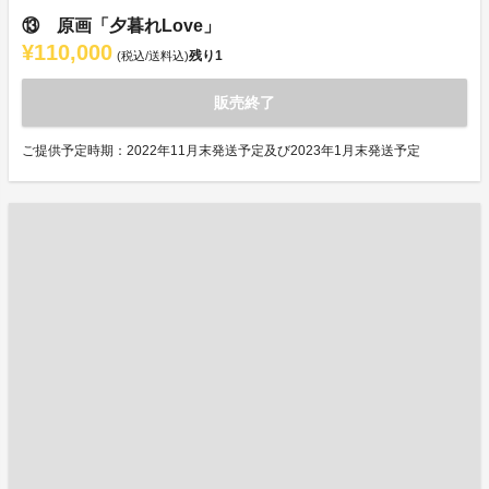
⑬ 原画「夕暮れLove」
¥110,000
残り
1
(税込/送料込)
販売終了
ご提供予定時期：2022年11月末発送予定及び2023年1月末発送予定