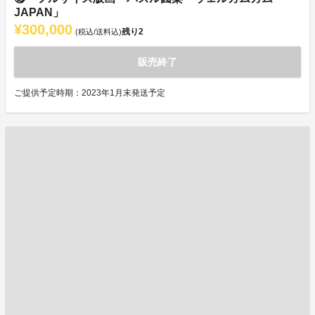
JAPAN」
¥300,000
残り
2
(税込/送料込)
販売終了
ご提供予定時期：2023年1月末発送予定