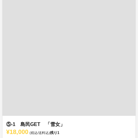
⑤-1 島民GET 「雪女」
¥18,000
残り
1
(税込/送料込)