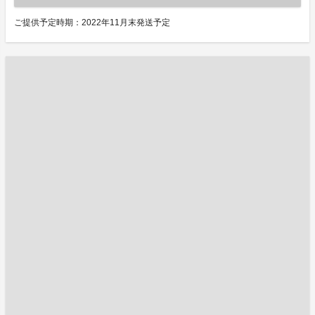
ご提供予定時期：2022年11月末発送予定