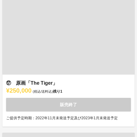
⑰ 原画「The Tiger」
¥250,000
残り
1
(税込/送料込)
販売終了
ご提供予定時期：2022年11月末発送予定及び2023年1月末発送予定