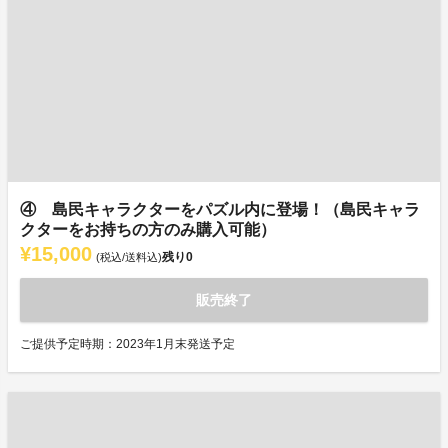
④ 島民キャラクターをパズル内に登場！（島民キャラ
クターをお持ちの方のみ購入可能）
¥15,000
残り
0
(税込/送料込)
販売終了
ご提供予定時期：2023年1月末発送予定