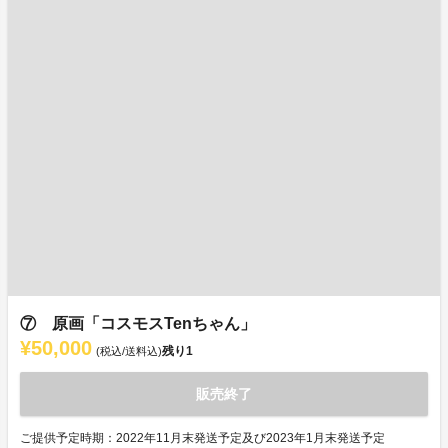
⑦ 原画「コスモスTenちゃん」
¥50,000
残り
1
(税込/送料込)
販売終了
ご提供予定時期：2022年11月末発送予定及び2023年1月末発送予定