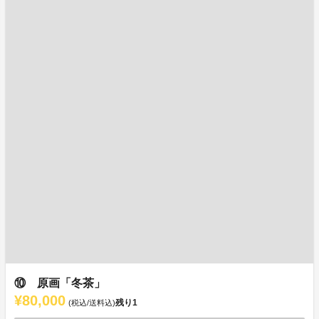
⑩ 原画「冬茶」
¥80,000
残り
1
(税込/送料込)