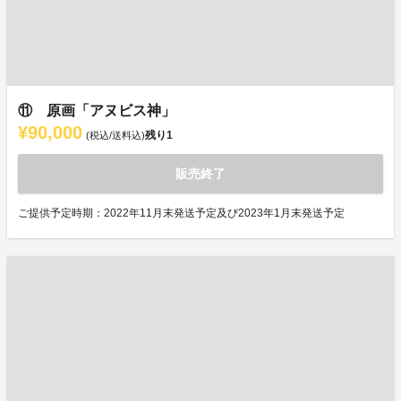
⑪ 原画「アヌビス神」
¥90,000
残り
1
(税込/送料込)
販売終了
ご提供予定時期：2022年11月末発送予定及び2023年1月末発送予定