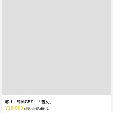
⑤-1 島民GET 「雪女」
¥18,000
残り
1
(税込/送料込)