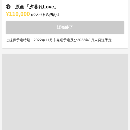
⑬ 原画「夕暮れLove」
¥110,000
残り
1
(税込/送料込)
販売終了
ご提供予定時期：2022年11月末発送予定及び2023年1月末発送予定