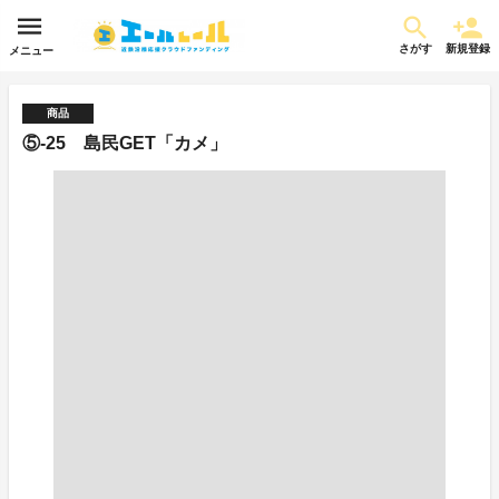
さがす
新規登録
メニュー
商品
⑤-25 島民GET「カメ」