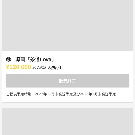
⑭ 原画「茶道Love」
¥120,000
残り
1
(税込/送料込)
販売終了
ご提供予定時期：2022年11月末発送予定及び2023年1月末発送予定