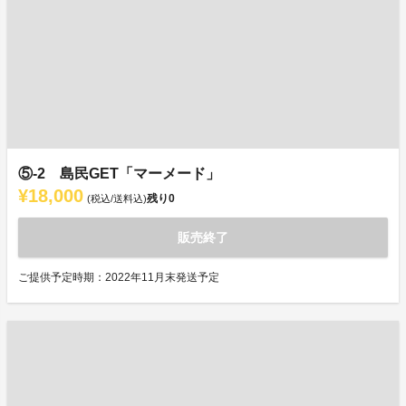
⑤-2 島民GET「マーメード」
¥18,000
残り
0
(税込/送料込)
販売終了
ご提供予定時期：2022年11月末発送予定