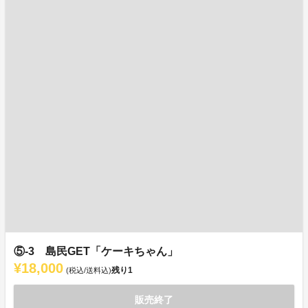
⑤-3 島民GET「ケーキちゃん」
¥18,000
残り
1
(税込/送料込)
販売終了