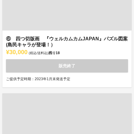
⑥ 四つ切版画 『ウェルカムカムJAPAN』パズル図案
(島民キャラが登場！）
¥30,000
残り
18
(税込/送料込)
販売終了
ご提供予定時期：2023年1月末発送予定