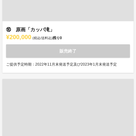
⑯ 原画「カッパ滝」
¥200,000
残り
0
(税込/送料込)
販売終了
ご提供予定時期：2022年11月末発送予定及び2023年1月末発送予定