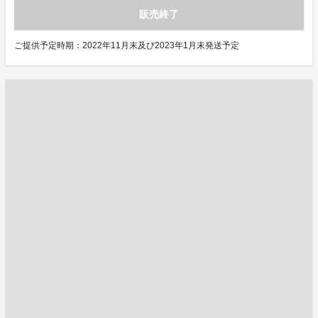
販売終了
ご提供予定時期：2022年11月末及び2023年1月末発送予定