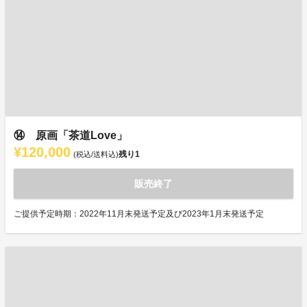
⑭ 原画「茶道Love」
¥120,000
残り
1
(税込/送料込)
販売終了
ご提供予定時期：2022年11月末発送予定及び2023年1月末発送予定