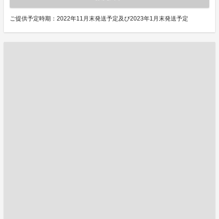
ご提供予定時期：2022年11月末発送予定及び2023年1月末発送予定