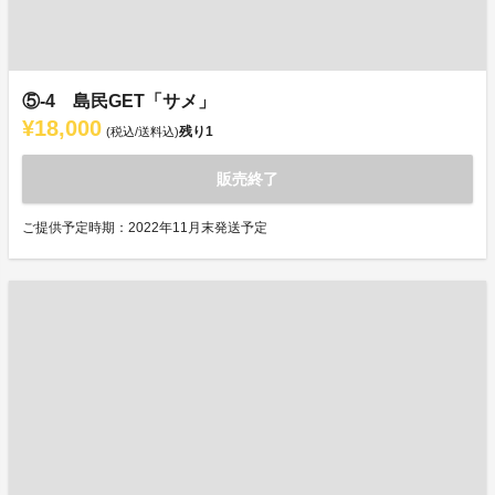
⑤-4 島民GET「サメ」
¥18,000
残り
1
(税込/送料込)
販売終了
ご提供予定時期：2022年11月末発送予定