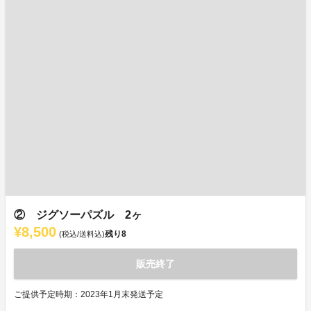
② ジグソーパズル 2ヶ
¥8,500
残り
8
(税込/送料込)
販売終了
ご提供予定時期：2023年1月末発送予定