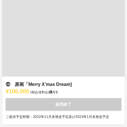
⑫ 原画「Merry X’mas Dream]
¥100,000
残り
1
(税込/送料込)
販売終了
ご提供予定時期：2022年11月末発送予定及び2023年1月末発送予定