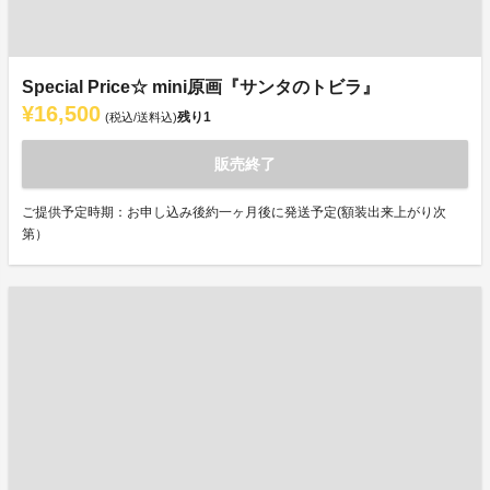
Special Price☆ mini原画『サンタのトビラ』
¥16,500
残り
1
(税込/送料込)
販売終了
ご提供予定時期：お申し込み後約一ヶ月後に発送予定(額装出来上がり次
第）