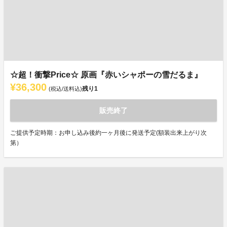
☆超！衝撃Price☆ 原画『赤いシャポーの雪だるま』
¥36,300
残り
1
(税込/送料込)
販売終了
ご提供予定時期：お申し込み後約一ヶ月後に発送予定(額装出来上がり次
第）