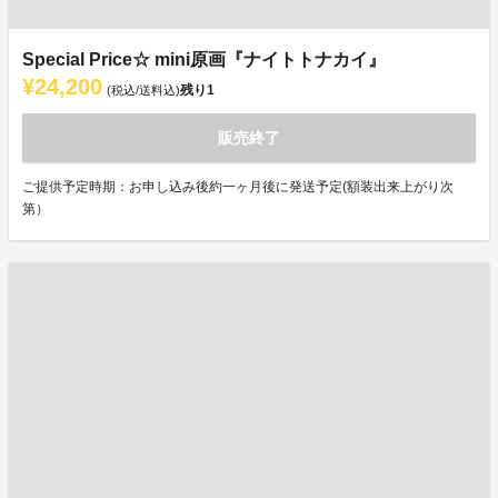
Special Price☆ mini原画『ナイトトナカイ』
¥24,200
残り
1
(税込/送料込)
販売終了
ご提供予定時期：お申し込み後約一ヶ月後に発送予定(額装出来上がり次
第）