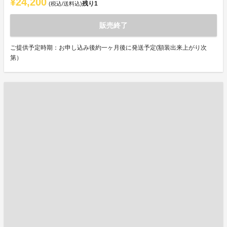
¥24,200
残り
1
(税込/送料込)
販売終了
ご提供予定時期：お申し込み後約一ヶ月後に発送予定(額装出来上がり次
第）