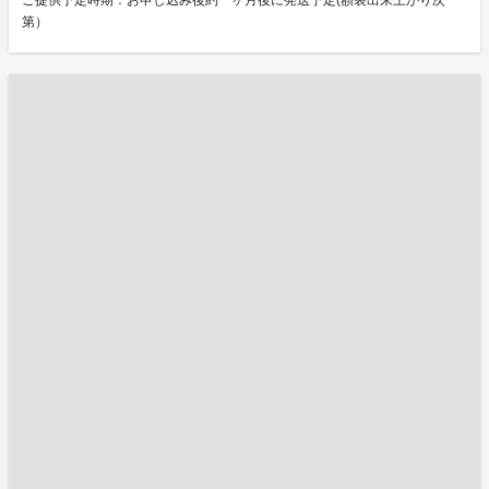
ご提供予定時期：お申し込み後約一ヶ月後に発送予定(額装出来上がり次
第）