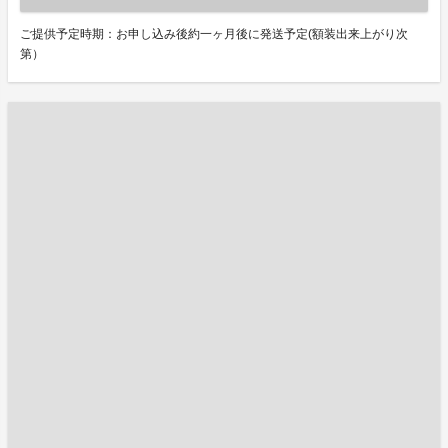
ご提供予定時期：お申し込み後約一ヶ月後に発送予定(額装出来上がり次
第）