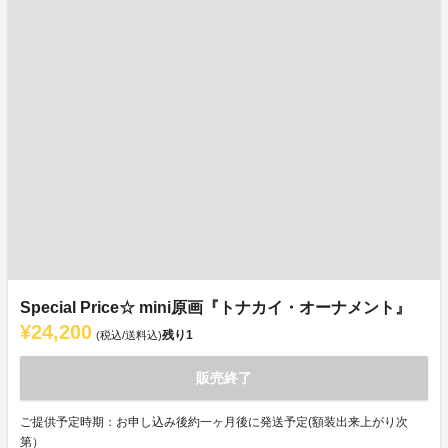
Special Price☆ mini原画『トナカイ・オーナメント』
¥24,200
残り
1
(税込/送料込)
販売終了
ご提供予定時期：お申し込み後約一ヶ月後に発送予定(額装出来上がり次
第）