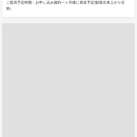
ご提供予定時期：お申し込み後約一ヶ月後に発送予定(額装出来上がり次
第）