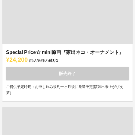
Special Price☆ mini原画『家出ネコ・オーナメント』
¥24,200
残り
1
(税込/送料込)
販売終了
ご提供予定時期：お申し込み後約一ヶ月後に発送予定(額装出来上がり次
第）