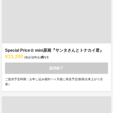
Special Price☆ mini原画『サンタさんとトナカイ君』
¥13,200
残り
1
(税込/送料込)
販売終了
ご提供予定時期：お申し込み後約一ヶ月後に発送予定(額装出来上がり次
第）