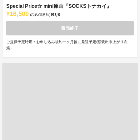
Special Price☆ mini原画『SOCKSトナカイ』
¥16,500
残り
0
(税込/送料込)
販売終了
ご提供予定時期：お申し込み後約一ヶ月後に発送予定(額装出来上がり次
第）