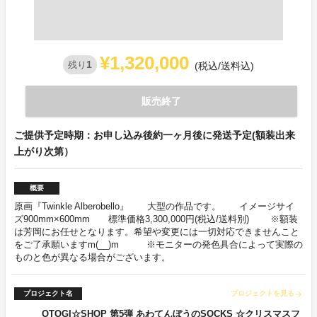
¥1,320,000
1
残り
(税込/送料込)
販売終了
ご提供予定時期：お申し込み後約一ヶ月後に発送予定(額装出来
上がり次第）
概要
原画『Twinkle Alberobello』 大型の作品です。 イメージサイ
ズ900mm×600mm 標準価格3,300,000円(税込/送料別) ※額装
は芳岡にお任せとなります。希望や変更には一切対応できませんこと
をご了承願いますm(__)m ※モニターの発色具合によって実際の
ものと色が異なる場合がございます。
プロジェクト名
プロジェクトを見る
arrow_forward
OTOGI☆SHOP 第5弾 あわてんぼうのSOCKS ☆クリスマスフ