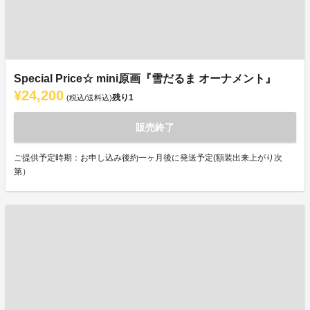
Special Price☆ mini原画『雪だるま オーナメント』
¥24,200
残り
1
(税込/送料込)
販売終了
ご提供予定時期：お申し込み後約一ヶ月後に発送予定(額装出来上がり次
第）