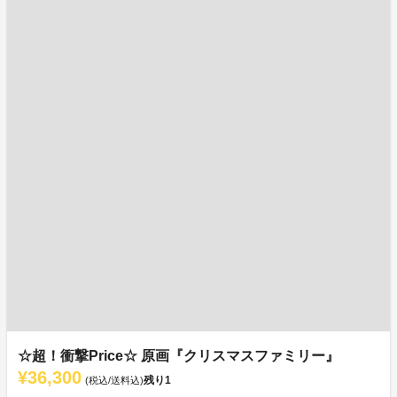
☆超！衝撃Price☆ 原画『クリスマスファミリー』
¥36,300
残り
1
(税込/送料込)