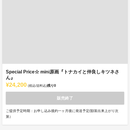
Special Price☆ mini原画『トナカイと仲良しキツネさ
ん』
¥24,200
残り
0
(税込/送料込)
販売終了
ご提供予定時期：お申し込み後約一ヶ月後に発送予定(額装出来上がり次
第）