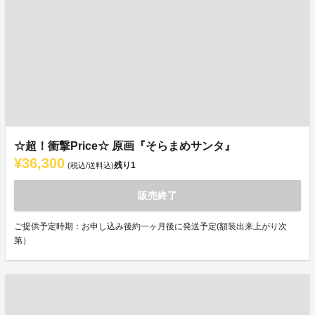
☆超！衝撃Price☆ 原画『そらまめサンタ』
¥36,300
残り
1
(税込/送料込)
販売終了
ご提供予定時期：お申し込み後約一ヶ月後に発送予定(額装出来上がり次
第）