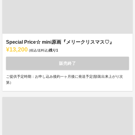
Special Price☆ mini原画『メリークリスマス♡』
¥13,200
残り
1
(税込/送料込)
販売終了
ご提供予定時期：お申し込み後約一ヶ月後に発送予定(額装出来上がり次
第）