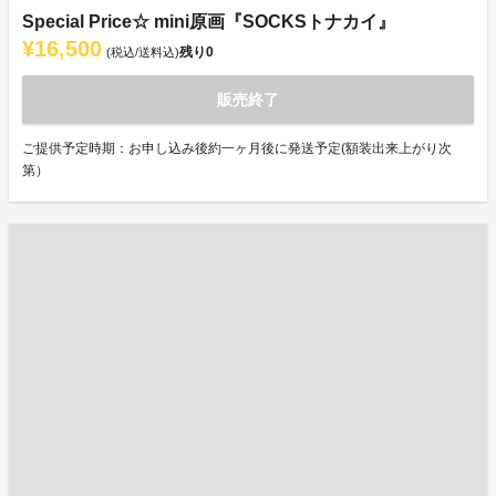
Special Price☆ mini原画『SOCKSトナカイ』
¥16,500
残り
0
(税込/送料込)
販売終了
ご提供予定時期：お申し込み後約一ヶ月後に発送予定(額装出来上がり次
第）