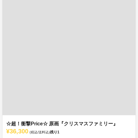
☆超！衝撃Price☆ 原画『クリスマスファミリー』
¥36,300
残り
1
(税込/送料込)