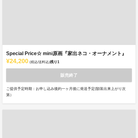
Special Price☆ mini原画『家出ネコ・オーナメント』
¥24,200
残り
1
(税込/送料込)
販売終了
ご提供予定時期：お申し込み後約一ヶ月後に発送予定(額装出来上がり次
第）