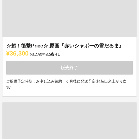
☆超！衝撃Price☆ 原画『赤いシャポーの雪だるま』
¥36,300
残り
1
(税込/送料込)
販売終了
ご提供予定時期：お申し込み後約一ヶ月後に発送予定(額装出来上がり次
第）