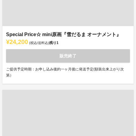
Special Price☆ mini原画『雪だるま オーナメント』
¥24,200
残り
1
(税込/送料込)
販売終了
ご提供予定時期：お申し込み後約一ヶ月後に発送予定(額装出来上がり次
第）