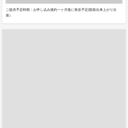
ご提供予定時期：お申し込み後約一ヶ月後に発送予定(額装出来上がり次
第）