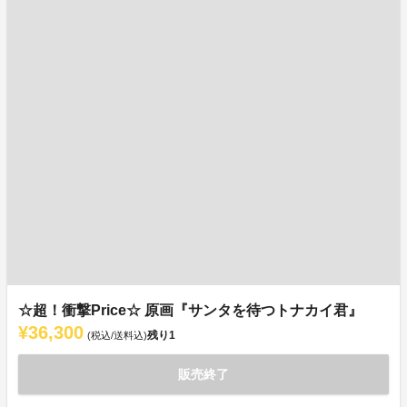
☆超！衝撃Price☆ 原画『サンタを待つトナカイ君』
¥36,300
残り
1
(税込/送料込)
販売終了