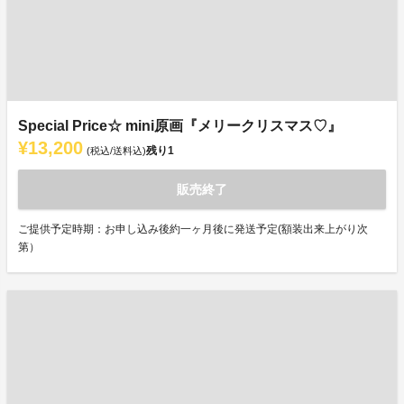
Special Price☆ mini原画『メリークリスマス♡』
¥13,200
残り
1
(税込/送料込)
販売終了
ご提供予定時期：お申し込み後約一ヶ月後に発送予定(額装出来上がり次
第）