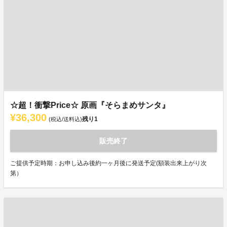
☆超！衝撃Price☆ 原画『そらまめサンタ』
¥36,300
残り
1
(税込/送料込)
販売終了
ご提供予定時期：お申し込み後約一ヶ月後に発送予定(額装出来上がり次
第）