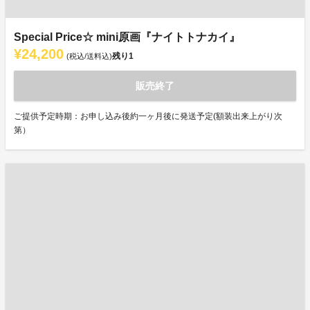
Special Price☆ mini原画『ナイトトナカイ』
¥24,200
残り
1
(税込/送料込)
販売終了
ご提供予定時期：お申し込み後約一ヶ月後に発送予定(額装出来上がり次
第）