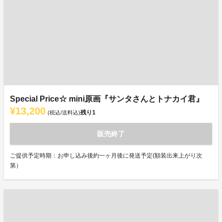
Special Price☆ mini原画『サンタさんとトナカイ君』
¥13,200
残り
1
(税込/送料込)
販売終了
ご提供予定時期：お申し込み後約一ヶ月後に発送予定(額装出来上がり次
第）