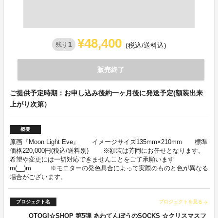
¥48,400
1
残り
(税込/送料込)
販売終了
ご提供予定時期：お申し込み後約一ヶ月後に発送予定(額装出来
上がり次第）
概要
原画『Moon Light Eve』 イメージサイズ135mm×210mm 標準
価格220,000円(税込/送料別) ※額装は芳岡にお任せとなります。
希望や変更には一切対応できませんことをご了承願います
m(__)m ※モニターの発色具合によって実際のものと色が異なる
場合がございます。
プロジェクト名
プロジェクトを見る
arrow_forward
OTOGI☆SHOP 第5弾 あわてんぼうのSOCKS ☆クリスマスフ