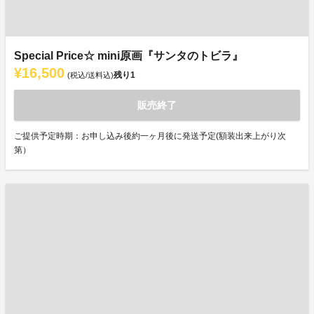
Special Price☆ mini原画『サンタのトビラ』
¥16,500
残り
1
(税込/送料込)
販売終了
ご提供予定時期：お申し込み後約一ヶ月後に発送予定(額装出来上がり次
第）