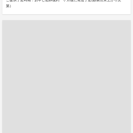
ご提供予定時期：お申し込み後約一ヶ月後に発送予定(額装出来上がり次
第）