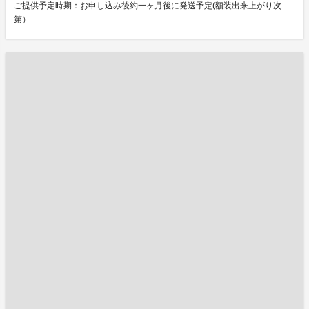
ご提供予定時期：お申し込み後約一ヶ月後に発送予定(額装出来上がり次
第）