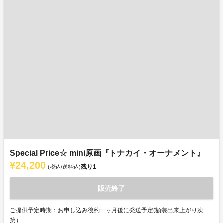
Special Price☆ mini原画『トナカイ・オーナメント』
¥24,200
残り
1
(税込/送料込)
販売終了
ご提供予定時期：お申し込み後約一ヶ月後に発送予定(額装出来上がり次
第）