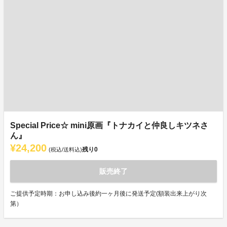
Special Price☆ mini原画『トナカイと仲良しキツネさ
ん』
¥24,200
残り
0
(税込/送料込)
販売終了
ご提供予定時期：お申し込み後約一ヶ月後に発送予定(額装出来上がり次
第）