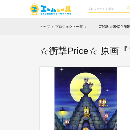
トップ
プロジェクト一覧
OTOGI☆SHOP 第5
chevron_right
chevron_right
☆衝撃Price☆ 原