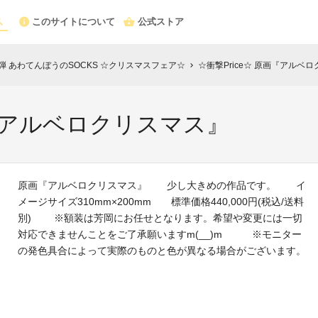
このサイトについて
公式ストア
弾 あわてんぼうのSOCKS ☆クリスマスフェア☆
☆衝撃Price☆ 原画『アルベ
chevron_right
画『アルベロクリスマス』
原画『アルベロクリスマス』 少し大きめの作品です。 イ
メージサイズ310mm×200mm 標準価格440,000円(税込/送料
別) ※額装は芳岡にお任せとなります。希望や変更には一切
対応できませんことをご了承願いますm(__)m ※モニター
の発色具合によって実際のものと色が異なる場合がございます。