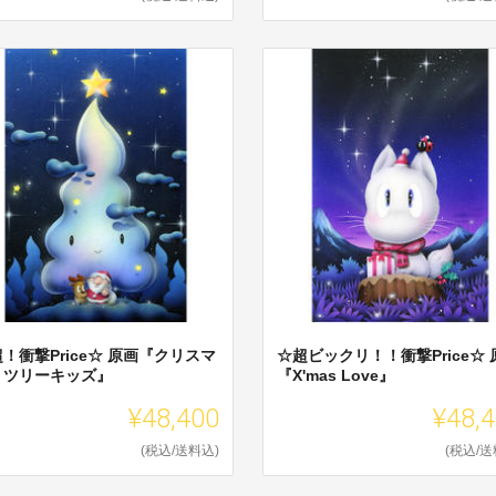
！衝撃Price☆ 原画『クリスマ
☆超ビックリ！！衝撃Price☆ 
・ツリーキッズ』
『X'mas Love』
¥48,400
¥48,
(税込/送料込)
(税込/送