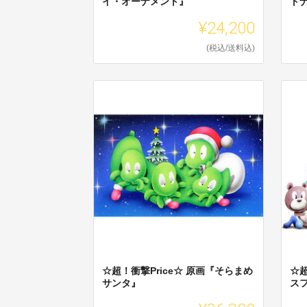
イ・オーナメント』
ト
¥24,200
(税込/送料込)
☆超！衝撃Price☆ 原画『そらまめ
☆超
サンタ』
ス