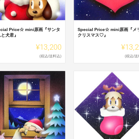
ecial Price☆ mini原画『サンタ
Special Price☆ mini原画『
んと犬君』
クリスマス♡』
¥13,200
¥13,
(税込/送料込)
(税込/送