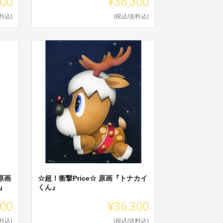
300
¥36,300
料込)
(税込/送料込)
原画
☆超！衝撃Price☆ 原画『トナカイ
』
くん』
300
¥36,300
料込)
(税込/送料込)