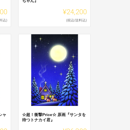
ちゃん』
200
¥24,200
料込)
(税込/送料込)
シャ
☆超！衝撃Price☆ 原画『サンタを
待つトナカイ君』