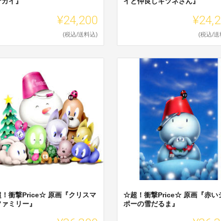
ナカイ』
イと仲良しキツネさん』
¥24,200
¥24,
(税込/送料込)
(税込/送
！衝撃Price☆ 原画『クリスマ
☆超！衝撃Price☆ 原画『赤い
ファミリー』
ポーの雪だるま』