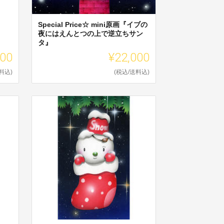
Special Price☆ mini原画『イブの
夜にはえんとつの上で逆立ちサン
タ』
500
¥22,000
料込)
(税込/送料込)