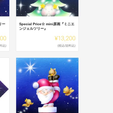
メリー
Special Price☆ mini原画『ミニエ
ンジェルツリー』
200
¥13,200
料込)
(税込/送料込)