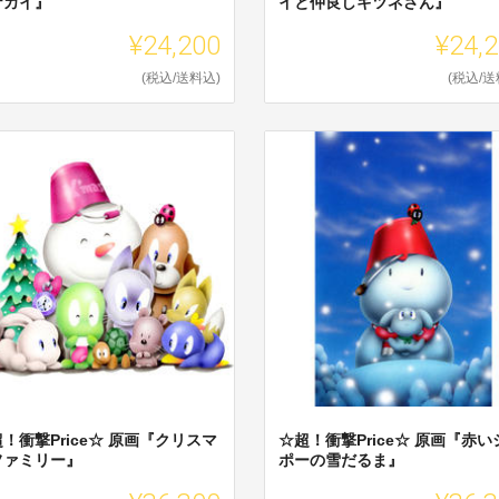
ナカイ』
イと仲良しキツネさん』
¥24,200
¥24,
(税込/送料込)
(税込/送
！衝撃Price☆ 原画『クリスマ
☆超！衝撃Price☆ 原画『赤い
ファミリー』
ポーの雪だるま』