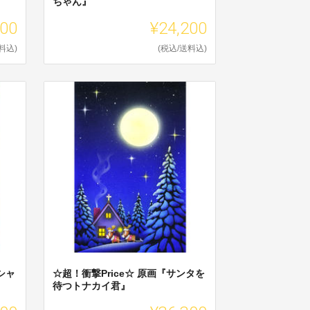
ちゃん』
200
¥24,200
料込)
(税込/送料込)
シャ
☆超！衝撃Price☆ 原画『サンタを
待つトナカイ君』