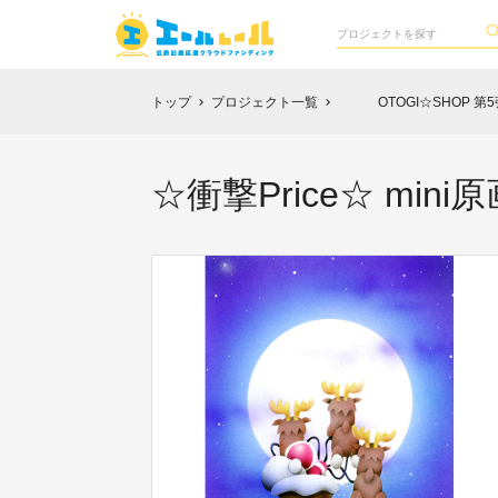
トップ
プロジェクト一覧
OTOGI☆SHOP 第5
chevron_right
chevron_right
☆衝撃Price☆ m