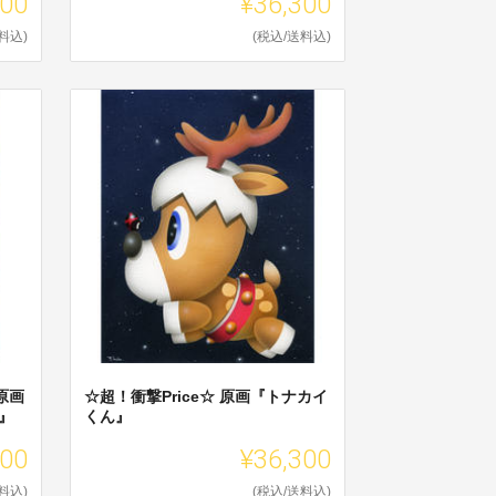
300
¥36,300
料込)
(税込/送料込)
原画
☆超！衝撃Price☆ 原画『トナカイ
』
くん』
300
¥36,300
料込)
(税込/送料込)