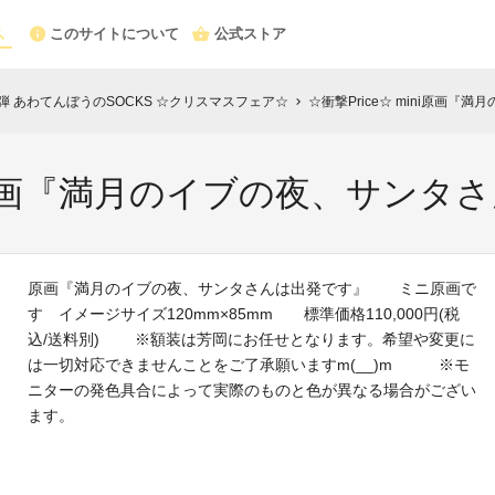
このサイトについて
公式ストア
弾 あわてんぼうのSOCKS ☆クリスマスフェア☆
☆衝撃Price☆ mini原画
chevron_right
ini原画『満月のイブの夜、サン
原画『満月のイブの夜、サンタさんは出発です』 ミニ原画で
す イメージサイズ120mm×85mm 標準価格110,000円(税
込/送料別) ※額装は芳岡にお任せとなります。希望や変更に
は一切対応できませんことをご了承願いますm(__)m ※モ
ニターの発色具合によって実際のものと色が異なる場合がござい
ます。