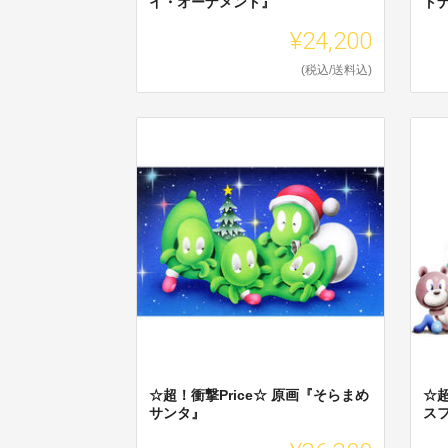
イ・オーナメント』
ト
¥24,200
(税込/送料込)
☆超！衝撃Price☆ 原画『そらまめ
☆超
サンタ』
ス