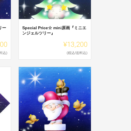
メリー
Special Price☆ mini原画『ミニエ
ンジェルツリー』
200
¥13,200
料込)
(税込/送料込)