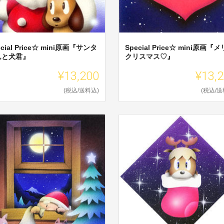
ecial Price☆ mini原画『サンタ
Special Price☆ mini原画『
んと犬君』
クリスマス♡』
¥13,200
¥13,
(税込/送料込)
(税込/送