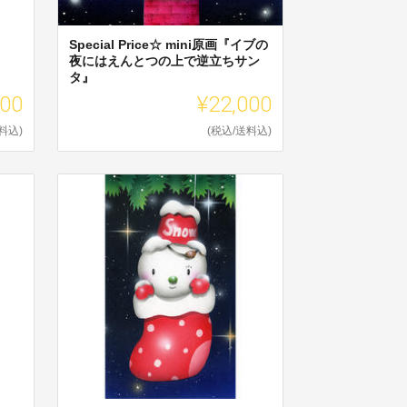
Special Price☆ mini原画『イブの
夜にはえんとつの上で逆立ちサン
タ』
500
¥22,000
料込)
(税込/送料込)