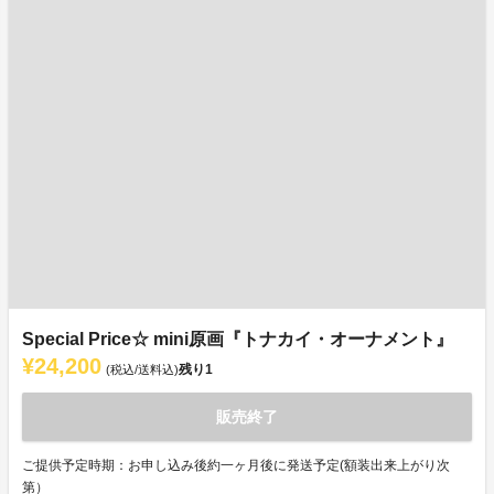
Special Price☆ mini原画『トナカイ・オーナメント』
¥24,200
残り
1
(税込/送料込)
販売終了
ご提供予定時期：お申し込み後約一ヶ月後に発送予定(額装出来上がり次
第）