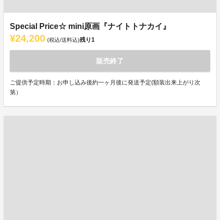
Special Price☆ mini原画『ナイトトナカイ』
¥24,200
残り
1
(税込/送料込)
販売終了
ご提供予定時期：お申し込み後約一ヶ月後に発送予定(額装出来上がり次
第）