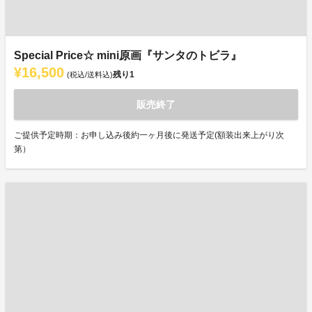
Special Price☆ mini原画『サンタのトビラ』
¥16,500
残り
1
(税込/送料込)
販売終了
ご提供予定時期：お申し込み後約一ヶ月後に発送予定(額装出来上がり次
第）