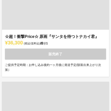
☆超！衝撃Price☆ 原画『サンタを待つトナカイ君』
¥36,300
残り
1
(税込/送料込)
販売終了
ご提供予定時期：お申し込み後約一ヶ月後に発送予定(額装出来上がり次
第）