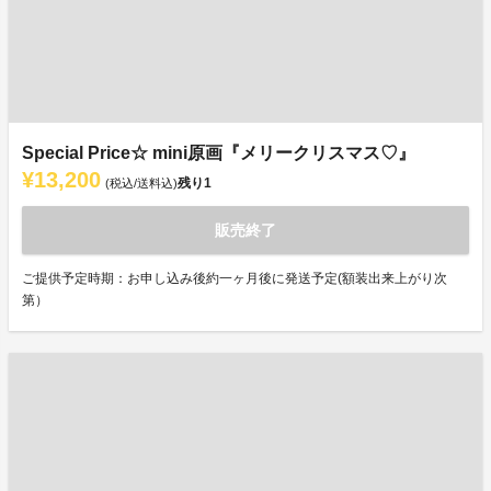
Special Price☆ mini原画『メリークリスマス♡』
¥13,200
残り
1
(税込/送料込)
販売終了
ご提供予定時期：お申し込み後約一ヶ月後に発送予定(額装出来上がり次
第）