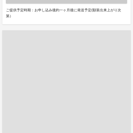
ご提供予定時期：お申し込み後約一ヶ月後に発送予定(額装出来上がり次
第）