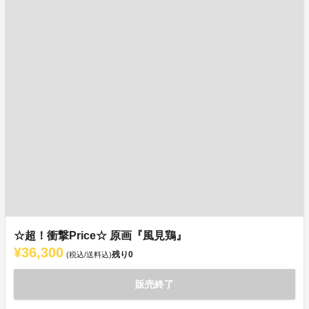
☆超！衝撃Price☆ 原画『風見鶏』
¥36,300
残り
0
(税込/送料込)
販売終了