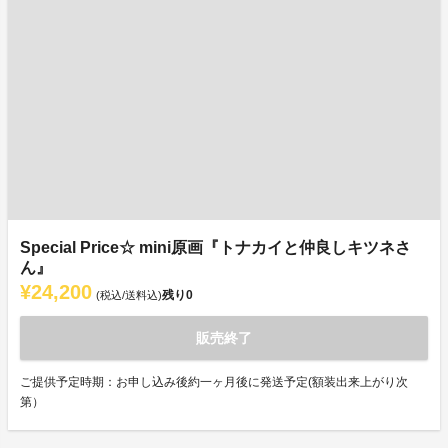
Special Price☆ mini原画『トナカイと仲良しキツネさ
ん』
¥24,200
残り
0
(税込/送料込)
販売終了
ご提供予定時期：お申し込み後約一ヶ月後に発送予定(額装出来上がり次
第）