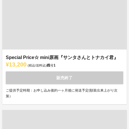
Special Price☆ mini原画『サンタさんとトナカイ君』
¥13,200
残り
1
(税込/送料込)
販売終了
ご提供予定時期：お申し込み後約一ヶ月後に発送予定(額装出来上がり次
第）