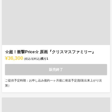
☆超！衝撃Price☆ 原画『クリスマスファミリー』
¥36,300
残り
1
(税込/送料込)
販売終了
ご提供予定時期：お申し込み後約一ヶ月後に発送予定(額装出来上がり次
第）