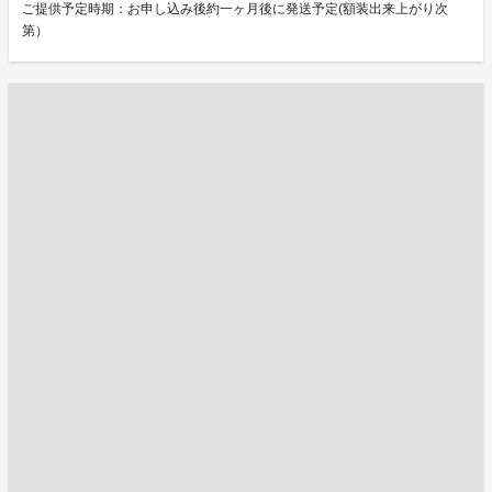
ご提供予定時期：お申し込み後約一ヶ月後に発送予定(額装出来上がり次
第）