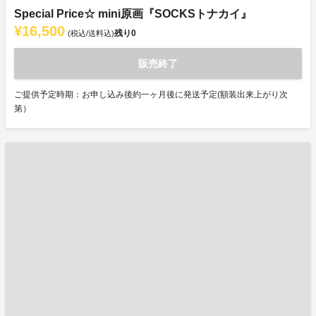
Special Price☆ mini原画『SOCKSトナカイ』
¥16,500
残り
0
(税込/送料込)
販売終了
ご提供予定時期：お申し込み後約一ヶ月後に発送予定(額装出来上がり次
第）