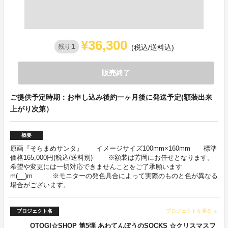
¥36,300
1
残り
(税込/送料込)
販売終了
ご提供予定時期：お申し込み後約一ヶ月後に発送予定(額装出来
上がり次第）
概要
原画『そらまめサンタ』 イメージサイズ100mm×160mm 標準
価格165,000円(税込/送料別) ※額装は芳岡にお任せとなります。
希望や変更には一切対応できませんことをご了承願います
m(__)m ※モニターの発色具合によって実際のものと色が異なる
場合がございます。
プロジェクト名
プロジェクトを見る
arrow_forward
OTOGI☆SHOP 第5弾 あわてんぼうのSOCKS ☆クリスマスフ