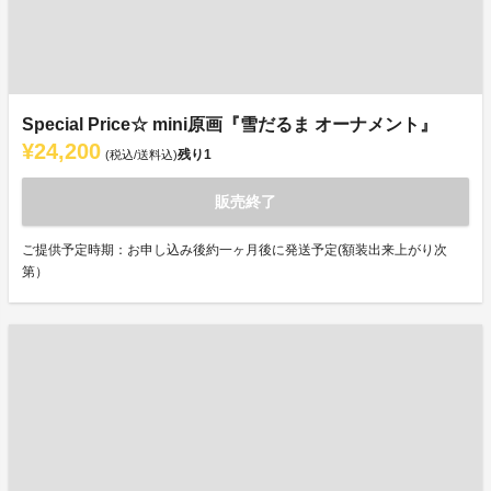
Special Price☆ mini原画『雪だるま オーナメント』
¥24,200
残り
1
(税込/送料込)
販売終了
ご提供予定時期：お申し込み後約一ヶ月後に発送予定(額装出来上がり次
第）