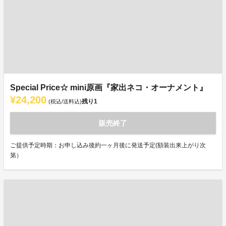
Special Price☆ mini原画『家出ネコ・オーナメント』
¥24,200
残り
1
(税込/送料込)
販売終了
ご提供予定時期：お申し込み後約一ヶ月後に発送予定(額装出来上がり次
第）