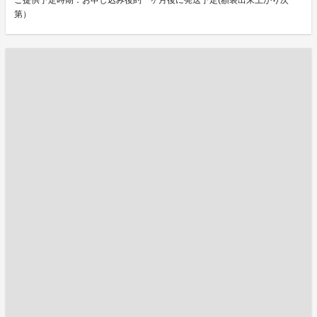
ご提供予定時期：お申し込み後約一ヶ月後に発送予定(額装出来上がり次
第）