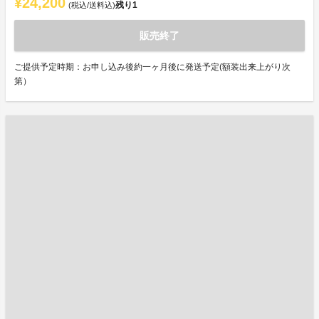
¥24,200
残り
1
(税込/送料込)
販売終了
ご提供予定時期：お申し込み後約一ヶ月後に発送予定(額装出来上がり次
第）