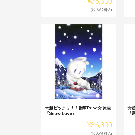
¥36,300
(税込/送料込)
☆超ビックリ！！衝撃Price☆ 原画
☆超
『Snow Love』
『
¥36,300
(税込/送料込)