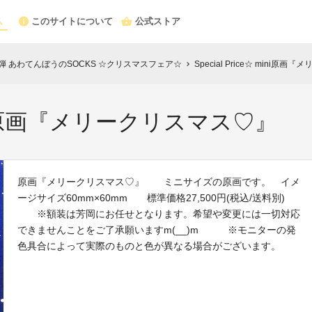
このサイトについて
公式ストア
弾 あわてんぼうのSOCKS ☆クリスマスフェア☆
Special Price☆ mini原
chevron_right
 mini原画『メリークリスマス♡』
原画『メリークリスマス♡』 ミニサイズの原画です。 イメ
ージサイズ60mm×60mm 標準価格27,500円(税込/送料別)
※額装は芳岡にお任せとなります。希望や変更には一切対応
できませんことをご了承願いますm(__)m ※モニターの発
色具合によって実際のものと色が異なる場合がございます。