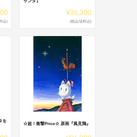
サンタ』
200
¥36,300
料込)
(税込/送料込)
タを
☆超！衝撃Price☆ 原画『風見鶏』