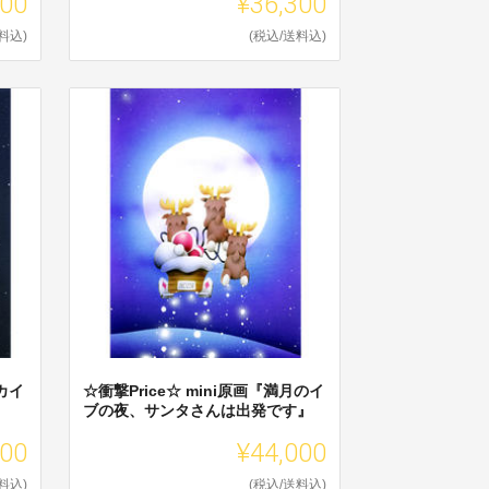
300
¥36,300
料込)
(税込/送料込)
カイ
☆衝撃Price☆ mini原画『満月のイ
ブの夜、サンタさんは出発です』
300
¥44,000
料込)
(税込/送料込)