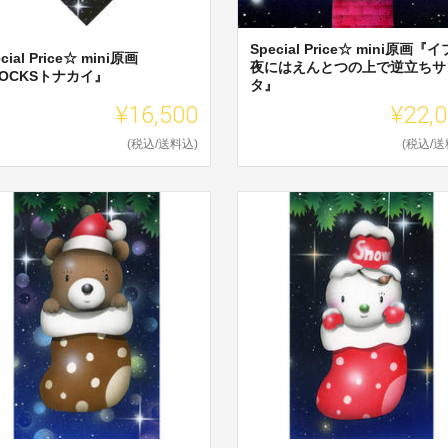
Special Price☆ mini原画『
cial Price☆ mini原画
夜にはえんとつの上で逆立ちサ
OCKSトナカイ』
タ』
¥16,500
¥22,
(税込/送料込)
(税込/送