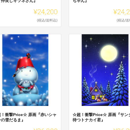
と仲良しキツネさん』
ちゃん』
¥24,200
¥24,
(税込/送料込)
(税込/送
！衝撃Price☆ 原画『赤いシャ
☆超！衝撃Price☆ 原画『サン
ーの雪だるま』
待つトナカイ君』