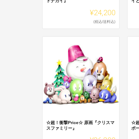
トナカイ』
イ
¥24,200
(税込/送料込)
☆超！衝撃Price☆ 原画『クリスマ
☆超
スファミリー』
ポ