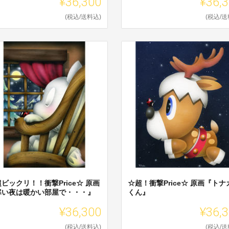
¥36,300
¥36,
(税込/送料込)
(税込/送
ビックリ！！衝撃Price☆ 原画
☆超！衝撃Price☆ 原画『トナ
寒い夜は暖かい部屋で・・・』
くん』
¥36,300
¥36,
(税込/送料込)
(税込/送