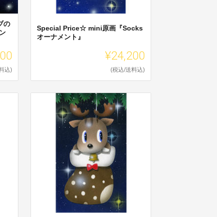
イブの
Special Price☆ mini原画『Socks
ン
オーナメント』
000
¥24,200
料込)
(税込/送料込)