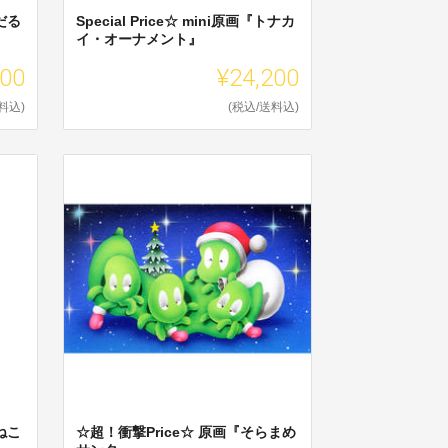
雪だる
Special Price☆ mini原画『トナカ
イ・オーナメント』
200
¥24,200
料込)
(税込/送料込)
冬ねこ
☆超！衝撃Price☆ 原画『そらまめ