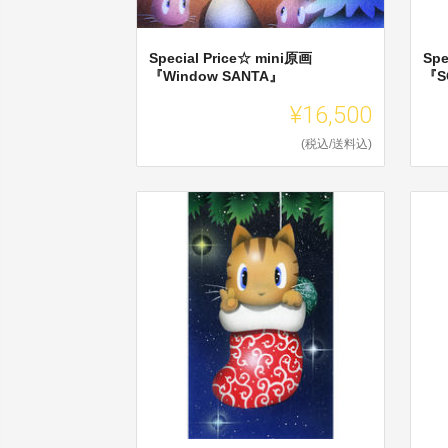
Special Price☆ mini原画
Spe
『Window SANTA』
『S
¥16,500
(税込/送料込)