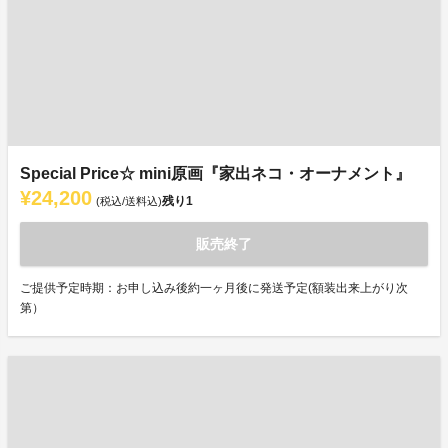
Special Price☆ mini原画『家出ネコ・オーナメント』
¥24,200
残り
1
(税込/送料込)
販売終了
ご提供予定時期：お申し込み後約一ヶ月後に発送予定(額装出来上がり次
第）