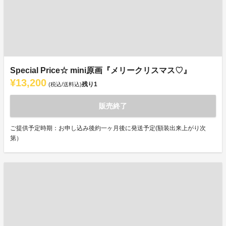
Special Price☆ mini原画『メリークリスマス♡』
¥13,200
残り
1
(税込/送料込)
販売終了
ご提供予定時期：お申し込み後約一ヶ月後に発送予定(額装出来上がり次
第）