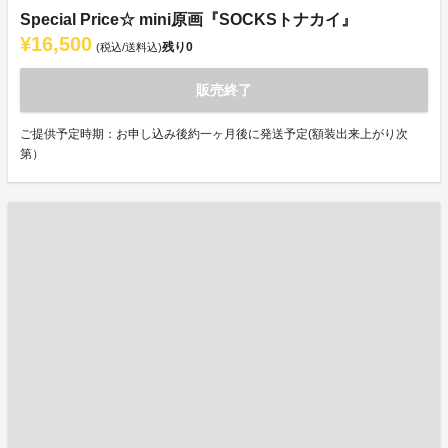
Special Price☆ mini原画『SOCKSトナカイ』
¥16,500
残り
0
(税込/送料込)
販売終了
ご提供予定時期：お申し込み後約一ヶ月後に発送予定(額装出来上がり次
第）