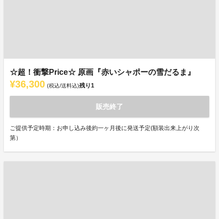
☆超！衝撃Price☆ 原画『赤いシャポーの雪だるま』
¥36,300
残り
1
(税込/送料込)
販売終了
ご提供予定時期：お申し込み後約一ヶ月後に発送予定(額装出来上がり次
第）