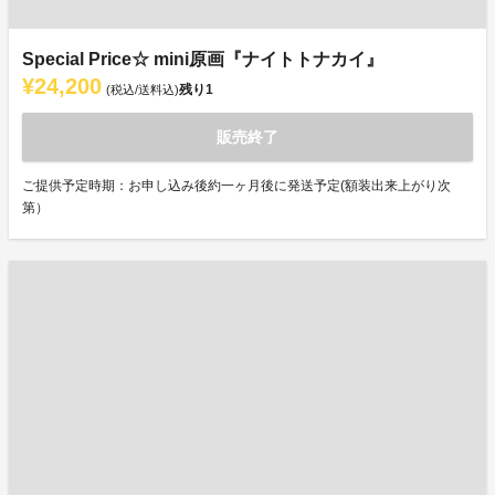
Special Price☆ mini原画『ナイトトナカイ』
¥24,200
残り
1
(税込/送料込)
販売終了
ご提供予定時期：お申し込み後約一ヶ月後に発送予定(額装出来上がり次
第）