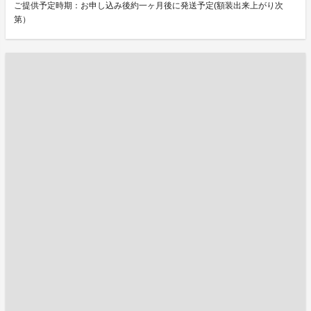
ご提供予定時期：お申し込み後約一ヶ月後に発送予定(額装出来上がり次
第）