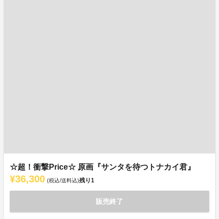
☆超！衝撃Price☆ 原画『サンタを待つトナカイ君』
¥36,300
残り
1
(税込/送料込)
販売終了