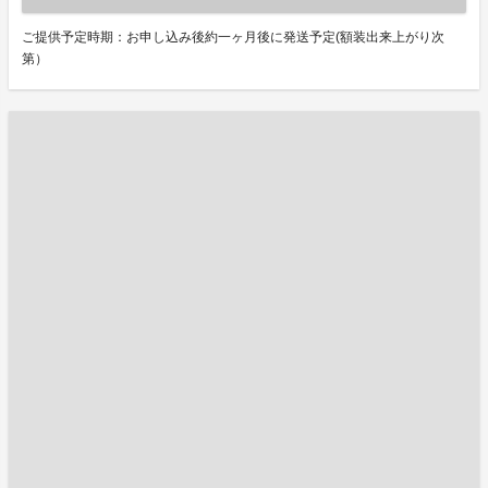
ご提供予定時期：お申し込み後約一ヶ月後に発送予定(額装出来上がり次
第）