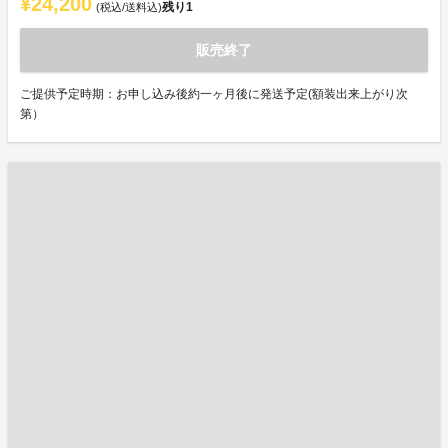
¥24,200
残り
1
(税込/送料込)
販売終了
ご提供予定時期：お申し込み後約一ヶ月後に発送予定(額装出来上がり次
第）