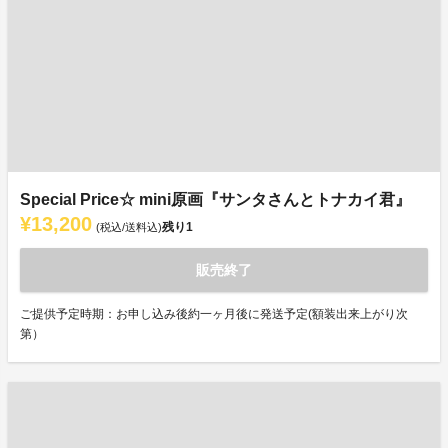
Special Price☆ mini原画『サンタさんとトナカイ君』
¥13,200
残り
1
(税込/送料込)
販売終了
ご提供予定時期：お申し込み後約一ヶ月後に発送予定(額装出来上がり次
第）