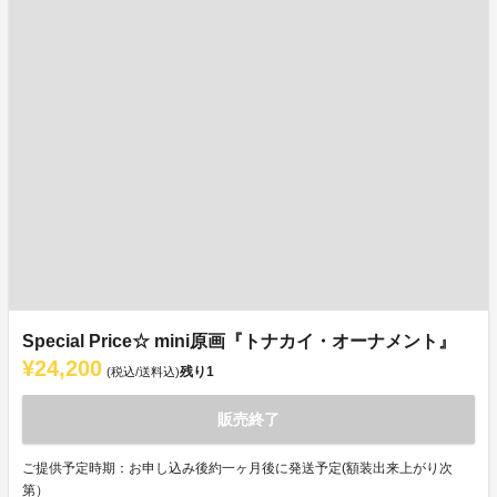
Special Price☆ mini原画『トナカイ・オーナメント』
¥24,200
残り
1
(税込/送料込)
販売終了
ご提供予定時期：お申し込み後約一ヶ月後に発送予定(額装出来上がり次
第）