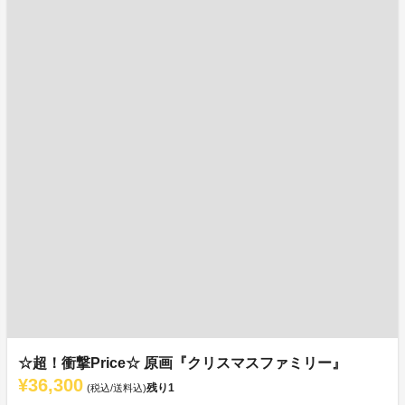
☆超！衝撃Price☆ 原画『クリスマスファミリー』
¥36,300
残り
1
(税込/送料込)