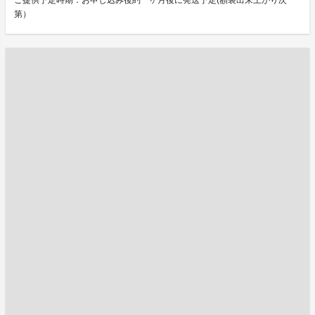
ご提供予定時期：お申し込み後約一ヶ月後に発送予定(額装出来上がり次
第）