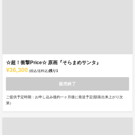
☆超！衝撃Price☆ 原画『そらまめサンタ』
¥36,300
残り
1
(税込/送料込)
販売終了
ご提供予定時期：お申し込み後約一ヶ月後に発送予定(額装出来上がり次
第）