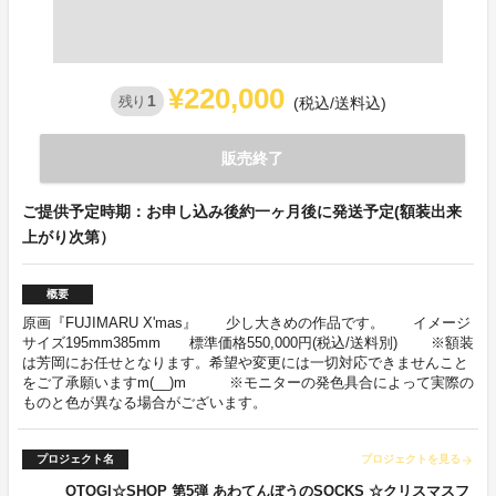
¥220,000
1
残り
(税込/送料込)
販売終了
ご提供予定時期：お申し込み後約一ヶ月後に発送予定(額装出来
上がり次第）
概要
原画『FUJIMARU X'mas』 少し大きめの作品です。 イメージ
サイズ195mm385mm 標準価格550,000円(税込/送料別) ※額装
は芳岡にお任せとなります。希望や変更には一切対応できませんこと
をご了承願いますm(__)m ※モニターの発色具合によって実際の
ものと色が異なる場合がございます。
プロジェクト名
プロジェクトを見る
arrow_forward
OTOGI☆SHOP 第5弾 あわてんぼうのSOCKS ☆クリスマスフ