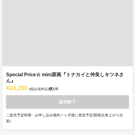
Special Price☆ mini原画『トナカイと仲良しキツネさ
ん』
¥24,200
残り
0
(税込/送料込)
販売終了
ご提供予定時期：お申し込み後約一ヶ月後に発送予定(額装出来上がり次
第）