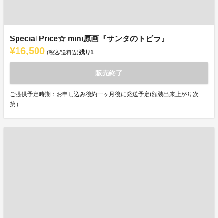
Special Price☆ mini原画『サンタのトビラ』
¥16,500
残り
1
(税込/送料込)
販売終了
ご提供予定時期：お申し込み後約一ヶ月後に発送予定(額装出来上がり次
第）