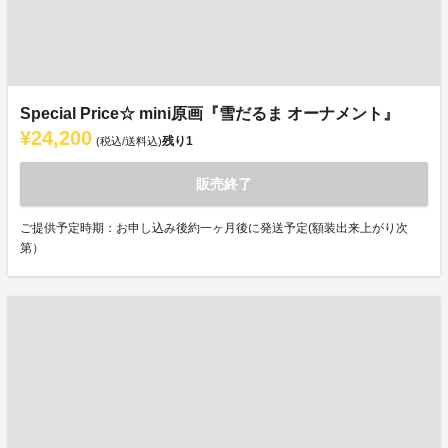
Special Price☆ mini原画『雪だるま オーナメント』
¥24,200
残り
1
(税込/送料込)
販売終了
ご提供予定時期：お申し込み後約一ヶ月後に発送予定(額装出来上がり次
第）